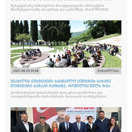
ახალგაზრდობის სამინისტრ
შეხვედრაზე მინისტრის მოადგილეებმა პროექტის
მნიშვნელობაზე ისაუბრეს და აღნიშნეს, რომ PRODIGE
2025-04-28 14:08
განათლება
ყვარლის იუსტიციის სასწავლო ცენტრის ბაზაზე
თემატური ბანაკი გაიხსნა, რომელიც წელს რვა
ნაკადად ჩატარდებ
ღონისძიების დასასრულს დისკუსია გაიმართა და
ახალგაზრდებმა მინისტრებს მათთვის საინტერესო
საკითხებთან