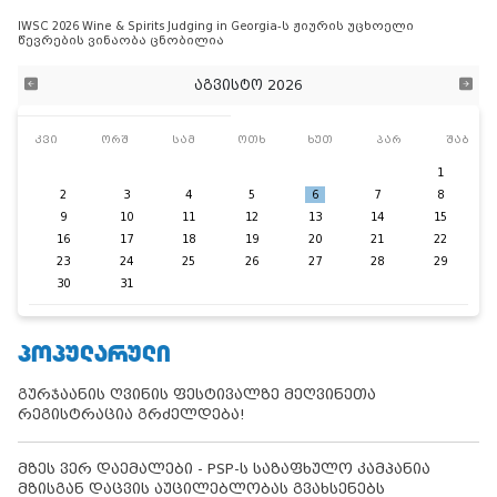
IWSC 2026 Wine & Spirits Judging in Georgia-ს ჟიურის უცხოელი
წევრების ვინაობა ცნობილია
აგვისტო 2026
კვი
ორშ
სამ
ოთხ
ხუთ
პარ
შაბ
1
2
3
4
5
6
7
8
9
10
11
12
13
14
15
16
17
18
19
20
21
22
23
24
25
26
27
28
29
30
31
ᲞᲝᲞᲣᲚᲐᲠᲣᲚᲘ
გურჯაანის ღვინის ფესტივალზე მეღვინეთა
რეგისტრაცია გრძელდება!
მზეს ვერ დაემალები - PSP-ს საზაფხულო კამპანია
მზისგან დაცვის აუცილებლობას გვახსენებს