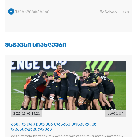
უკან დაბრუნება
ნანახია:
1370
ᲛᲡᲒᲐᲕᲡᲘ ᲡᲘᲐᲮᲚᲔᲔᲑᲘ
2025-12-02 17:21
სპორტი
შავი ლომი ჩელენჯ თასაზე მონპელიეს
დაუპირისპირდება
შავი ლომი ჩელენჯ თასაზე მონპელიეს დაუპირისპირდება