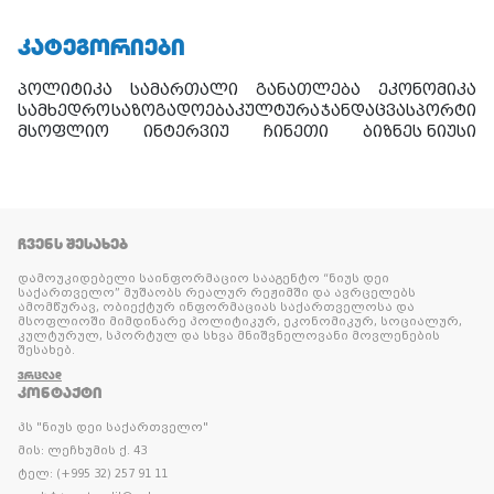
ᲙᲐᲢᲔᲒᲝᲠᲘᲔᲑᲘ
პოლიტიკა
სამართალი
განათლება
ეკონომიკა
სამხედრო
საზოგადოება
კულტურა
ჯანდაცვა
სპორტი
მსოფლიო
ინტერვიუ
ჩინეთი
ბიზნეს ნიუსი
ᲩᲕᲔᲜᲡ ᲨᲔᲡᲐᲮᲔᲑ
დამოუკიდებელი საინფორმაციო სააგენტო “ნიუს დეი
საქართველო” მუშაობს რეალურ რეჟიმში და ავრცელებს
ამომწურავ, ობიექტურ ინფორმაციას საქართველოსა და
მსოფლიოში მიმდინარე პოლიტიკურ, ეკონომიკურ, სოციალურ,
კულტურულ, სპორტულ და სხვა მნიშვნელოვანი მოვლენების
შესახებ.
ᲕᲠᲪᲚᲐᲓ
ᲙᲝᲜᲢᲐᲥᲢᲘ
პს "ნიუს დეი საქართველო"
მის: ლეჩხუმის ქ. 43
ტელ: (+995 32) 257 91 11