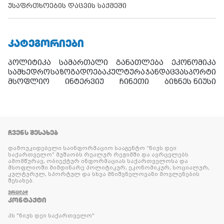
უსაფრთხოების დაცვის საქმეში
ᲙᲐᲢᲔᲒᲝᲠᲘᲔᲑᲘ
პოლიტიკა
სამართალი
განათლება
ეკონომიკა
სამხედრო
საზოგადოება
კულტურა
ჯანდაცვა
სპორტი
მსოფლიო
ინტერვიუ
ჩინეთი
ბიზნეს ნიუსი
ᲩᲕᲔᲜᲡ ᲨᲔᲡᲐᲮᲔᲑ
დამოუკიდებელი საინფორმაციო სააგენტო “ნიუს დეი
საქართველო” მუშაობს რეალურ რეჟიმში და ავრცელებს
ამომწურავ, ობიექტურ ინფორმაციას საქართველოსა და
მსოფლიოში მიმდინარე პოლიტიკურ, ეკონომიკურ, სოციალურ,
კულტურულ, სპორტულ და სხვა მნიშვნელოვანი მოვლენების
შესახებ.
ᲕᲠᲪᲚᲐᲓ
ᲙᲝᲜᲢᲐᲥᲢᲘ
პს "ნიუს დეი საქართველო"