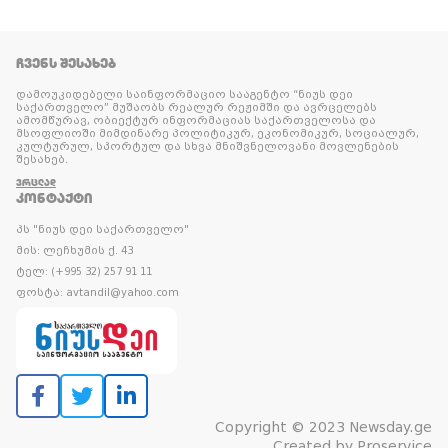
ᲩᲕᲔᲜᲡ ᲨᲔᲡᲐᲮᲔᲑ
დამოუკიდებელი საინფორმაციო სააგენტო “ნიუს დეი
საქართველო” მუშაობს რეალურ რეჟიმში და ავრცელებს
ამომწურავ, ობიექტურ ინფორმაციას საქართველოსა და
მსოფლიოში მიმდინარე პოლიტიკურ, ეკონომიკურ, სოციალურ,
კულტურულ, სპორტულ და სხვა მნიშვნელოვანი მოვლენების
შესახებ.
ᲕᲠᲪᲚᲐᲓ
ᲙᲝᲜᲢᲐᲥᲢᲘ
პს "ნიუს დეი საქართველო"
მის: ლეჩხუმის ქ. 43
ტელ: (+995 32) 257 91 11
ფოსტა: avtandil@yahoo.com
Copyright © 2023 Newsday.ge
Created by
Proservice