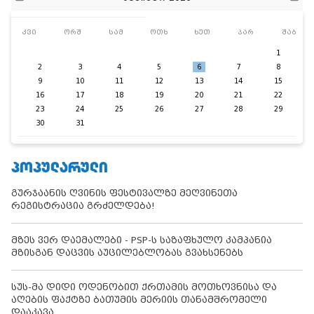
კვი
ორშ
სამ
ოთხ
ხუთ
პარ
შაბ
1
2
3
4
5
6
7
8
9
10
11
12
13
14
15
16
17
18
19
20
21
22
23
24
25
26
27
28
29
30
31
ᲞᲝᲞᲣᲚᲐᲠᲣᲚᲘ
გურჯაანის ღვინის ფესტივალზე მეღვინეთა
რეგისტრაცია გრძელდება!
მზეს ვერ დაემალები - PSP-ს საზაფხულო კამპანია
მზისგან დაცვის აუცილებლობას გვახსენებს
სუს-მა დიდი ოდენობით ქრთამის მოთხოვნისა და
აღების ფაქტზე ბათუმის მერიის თანამშრომელი
დააკავა