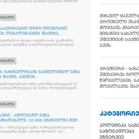
ა და სერვისების გაუმჯობესების მიზნით
მიხეილ ყაველ
ართალი
ეროვნული უსა
მოიცავს ჰიბრ
ნსაკუთრებით დიდი ოდენობით
მიზანიც სახელმ
ის ლეგალიზაციის ფაქტზე,
ილ პ
ეფექტიან საქმ
კუთრებით დიდი ოდენობით უკანონო
აციის ფაქტზე, საქართველოს ყოფილ
აქვს
 ირაკლი ღარიბაშვილს ბრალდება
ართალი
პრემიერი - სა
ღის განმავლობაში გამოვლენილ იქნა
უმთავრეს როლ
 ფაქტი, აქედან
წყობილების, ს
ვია
 გამოვლენილ იქნა კანონდარღვევის 53
მოქალაქის უსა
თალდამრღვევია 42 პირი, რომელთაგან
ულია
ართალი
ᲙᲐᲢᲔᲒᲝᲠᲘᲔ
ხური - ამოღებულ იქნა,
მზადებული, 10 000 ერთეულზე მეტი
პოლიტიკა
სამ
რი - ამოღებულ იქნა, სარეალიზაციოდ
საზოგადოება
რთეულზე მეტი „Jacobs Monarch”-ის
კანონო ნიშანდებული ერთჯერადი ყავა
ინტერვიუ