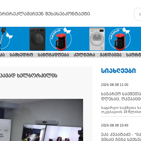
არი
რეკლამა
ჩვენ შესახებ
კონტაქტი
კა
სამხედრო
საზოგადოება
კულტურა
ჯანდაცვა
სპორტ
ᲡᲘᲐᲮᲚᲔᲔᲑᲘ
აცავად ხელბორკილის
2026-08-08 11:00
საგარეო საქმეთა
დღესაც, ოკუპაცი
რუსეთი არ ასრუ
საგარეო საქმეთა ს
შუამავლ
ოკუპაციის 18 წლის
ასრულებს ევროკავ
დადებულ 2008 წლის
შეწყვეტის შეთანხმე
2026-08-08 10:49
აფართოებს საკუთ
ოკუპირებულ რეგიონ
ეკა კუპატაძე - "
მილიტარიზაციის პ
ვისაც გიგა სექს
დგამს ნაბიჯებს მა