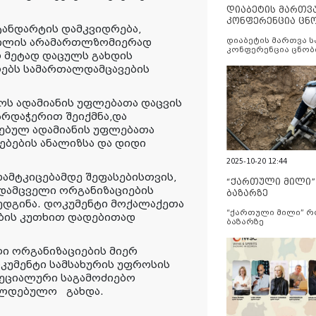
დიაბეტის მართვ
კონფერენცია ცნ
ანდარტის დამკვიდრება,
და სერვისების გ
კილის არამართლზომიერად
დიაბეტის მართვა 
კონფერენცია ცნობ
ო მეტად დაცულს გახდის
სერვისების გაუმჯობ
ლებს სამართალდამცავების
როს ადამიანის უფლებათა დაცვის
არდაჭერით შეიქმნა,და
ებულ ადამიანის უფლებათა
ბების ანალიზსა და დიდი
2025-10-20 12:44
ამტკიცებამდე შეფასებისთვის,
“ქართული მილი
დამცველი ორგანიზაციების
ბაზარზე
ედგინა. დოკუმენტი მოქალაქეთა
“ქართული მილი” 
ბის კუთხით დადებითად
ბაზარზე
ი ორგანიზაციების მიერ
კუმენტი სამსახურის უფროსის
პეციალური საგამოძიებო
ვალდებულო
გახდა.