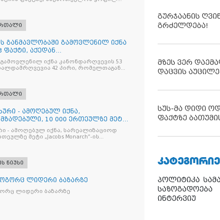
 ირაკლი ღარიბაშვილს ბრალდება
გურჯაანის ღვი
გრძელდება!
ართალი
ღის განმავლობაში გამოვლენილ იქნა
 ფაქტი, აქედან
ვია
მზეს ვერ დაემა
 გამოვლენილ იქნა კანონდარღვევის 53
თალდამრღვევია 42 პირი, რომელთაგან
დაცვის აუცილე
ულია
ართალი
სუს-მა დიდი ო
ხური - ამოღებულ იქნა,
ფაქტზე ბათუმი
მზადებული, 10 000 ერთეულზე მეტი
რი - ამოღებულ იქნა, სარეალიზაციოდ
რთეულზე მეტი „Jacobs Monarch”-ის
კანონო ნიშანდებული ერთჯერადი ყავა
ი „Raffaello”-ს სასაქონლო ნიშნით
ი ტკბილეული
ᲙᲐᲢᲔᲒᲝᲠᲘᲔ
ეს ნიუსი
პოლიტიკა
სამ
როგორც ლიდერი ბაზარზე
საზოგადოება
გორც ლიდერი ბაზარზე
ინტერვიუ