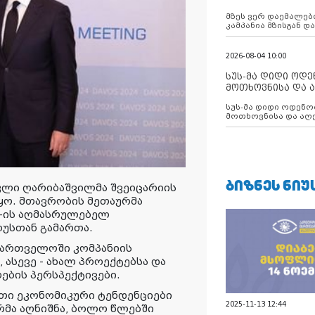
აუცილებლობას გ
მზეს ვერ დაემალები
კამპანია მზისგან 
გვახსენებს
2026-08-04 10:00
სუს-მა დიდი ოდ
მოთხოვნისა და ა
ბათუმის მერიის
სუს-მა დიდი ოდენობით ქრთამის
დააკავა
მოთხოვნისა და აღე
მერიის თანამშრომ
ᲑᲘᲖᲜᲔᲡ ᲜᲘᲣ
კლი ღარიბაშვილმა შვეიცარიის
ყო. მთავრობის მეთაურმა
ng-ის აღმასრულებელ
უსთან გამართა.
ქართველოში კომპანიის
 ასევე - ახალ პროექტებსა და
ბის პერსპექტივები.
ითი ეკონომიკური ტენდენციები
2025-11-13 12:44
მა აღნიშნა, ბოლო წლებში