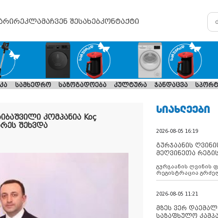
არი
რეკლამა
ჩვენ შესახებ
კონტაქტი
კა
სამხედრო
საზოგადოება
კულტურა
ჯანდაცვა
სპორტ
ᲡᲘᲐᲮᲚᲔᲔᲑᲘ
იბაშვილი კომპანია Koç
რეს შეხვდა
2026-08-05 16:19
გურჯაანის ღვინი
მეღვინეთა რეგი
გურჯაანის ღვინის 
რეგისტრაცია გრძე
2026-08-05 11:21
მზეს ვერ დაემალე
საზაფხულო კამპა