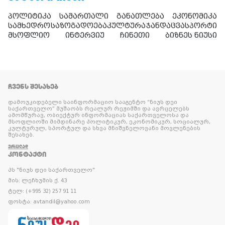
პოლიტიკა
სამართალი
განათლება
ეკონომიკა
სამხედრო
საზოგადოება
კულტურა
ჯანდაცვა
სპორტი
მსოფლიო
ინტერვიუ
ჩინეთი
ბიზნეს ნიუსი
ᲩᲕᲔᲜᲡ ᲨᲔᲡᲐᲮᲔᲑ
დამოუკიდებელი საინფორმაციო სააგენტო “ნიუს დეი
საქართველო” მუშაობს რეალურ რეჟიმში და ავრცელებს
ამომწურავ, ობიექტურ ინფორმაციას საქართველოსა და
მსოფლიოში მიმდინარე პოლიტიკურ, ეკონომიკურ, სოციალურ,
კულტურულ, სპორტულ და სხვა მნიშვნელოვანი მოვლენების
შესახებ.
ᲕᲠᲪᲚᲐᲓ
ᲙᲝᲜᲢᲐᲥᲢᲘ
პს "ნიუს დეი საქართველო"
მის: ლეჩხუმის ქ. 43
ტელ: (+995 32) 257 91 11
ფოსტა: avtandil@yahoo.com