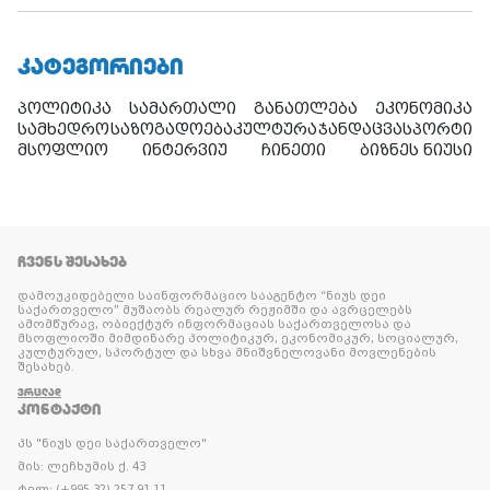
ᲙᲐᲢᲔᲒᲝᲠᲘᲔᲑᲘ
პოლიტიკა
სამართალი
განათლება
ეკონომიკა
სამხედრო
საზოგადოება
კულტურა
ჯანდაცვა
სპორტი
მსოფლიო
ინტერვიუ
ჩინეთი
ბიზნეს ნიუსი
ᲩᲕᲔᲜᲡ ᲨᲔᲡᲐᲮᲔᲑ
დამოუკიდებელი საინფორმაციო სააგენტო “ნიუს დეი
საქართველო” მუშაობს რეალურ რეჟიმში და ავრცელებს
ამომწურავ, ობიექტურ ინფორმაციას საქართველოსა და
მსოფლიოში მიმდინარე პოლიტიკურ, ეკონომიკურ, სოციალურ,
კულტურულ, სპორტულ და სხვა მნიშვნელოვანი მოვლენების
შესახებ.
ᲕᲠᲪᲚᲐᲓ
ᲙᲝᲜᲢᲐᲥᲢᲘ
პს "ნიუს დეი საქართველო"
მის: ლეჩხუმის ქ. 43
ტელ: (+995 32) 257 91 11