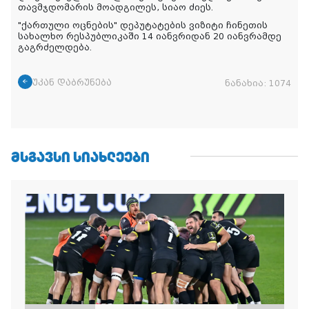
თავმჯდომარის მოადგილეს, სიაო ძიეს.
"ქართული ოცნების" დეპუტატების ვიზიტი ჩინეთის
სახალხო რესპუბლიკაში 14 იანვრიდან 20 იანვრამდე
გაგრძელდება.
უკან დაბრუნება
ნანახია:
1074
ᲛᲡᲒᲐᲕᲡᲘ ᲡᲘᲐᲮᲚᲔᲔᲑᲘ