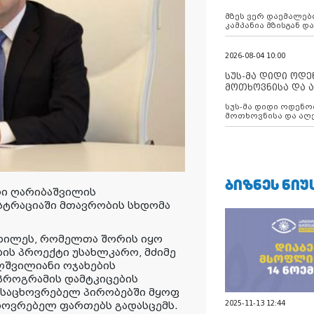
აუცილებლობას გ
მზეს ვერ დაემალები
კამპანია მზისგან 
გვახსენებს
2026-08-04 10:00
სუს-მა დიდი ოდ
მოთხოვნისა და ა
ბათუმის მერიის
სუს-მა დიდი ოდენობით ქრთამის
დააკავა
მოთხოვნისა და აღე
მერიის თანამშრომ
ᲑᲘᲖᲜᲔᲡ ᲜᲘᲣ
ი ღარიბაშვილის
ტრაციაში მთავრობის სხდომა
იხილეს, რომელთა შორის იყო
ის პროექტი უსახლკარო, მძიმე
ლშვილიანი ოჯახების
პროგრამის დამტკიცების
 საცხოვრებელ პირობებში მყოფ
2025-11-13 12:44
ცხოვრებელ ფართებს გადასცემს.