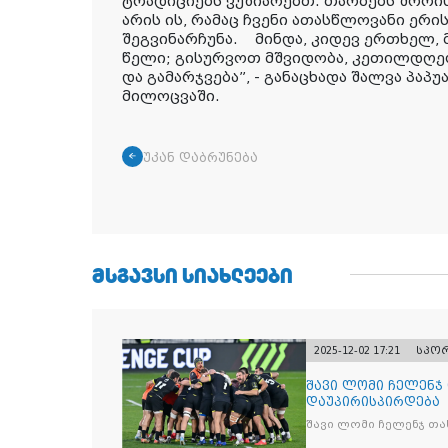
ტრადიციებს ვუზიარებთ. თაობებს შორის
არის ის, რამაც ჩვენი ათასწლოვანი ერ
შეგვინარჩუნა. მინდა, კიდევ ერთხელ,
წელი; გისურვოთ მშვიდობა, კეთილდღეო
და გამარჯვება”
, - განაცხადა შალვა პა
მილოცვაში.
უკან დაბრუნება
ᲛᲡᲒᲐᲕᲡᲘ ᲡᲘᲐᲮᲚᲔᲔᲑᲘ
2025-12-02 17:21
სპო
შავი ლომი ჩელენჯ
დაუპირისპირდება
შავი ლომი ჩელენჯ თა