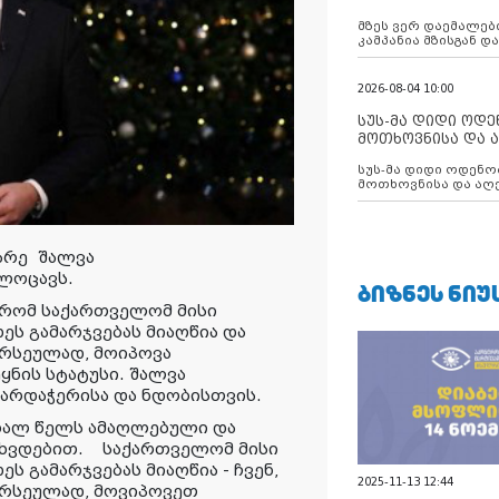
აუცილებლობას გ
მზეს ვერ დაემალები
კამპანია მზისგან 
გვახსენებს
2026-08-04 10:00
სუს-მა დიდი ოდ
მოთხოვნისა და ა
ბათუმის მერიის
სუს-მა დიდი ოდენობით ქრთამის
დააკავა
მოთხოვნისა და აღე
მერიის თანამშრომ
მარე
შალვა
ლოცავს.
ᲑᲘᲖᲜᲔᲡ ᲜᲘᲣ
 რომ საქართველომ მისი
ს გამარჯვებას მიაღწია და
ირსეულად, მოიპოვა
ყნის სტატუსი. შალვა
ხარდაჭერისა და ნდობისთვის.
ხალ წელს ამაღლებული და
ვხვდებით. საქართველომ მისი
 გამარჯვებას მიაღწია - ჩვენ,
2025-11-13 12:44
ირსეულად, მოვიპოვეთ