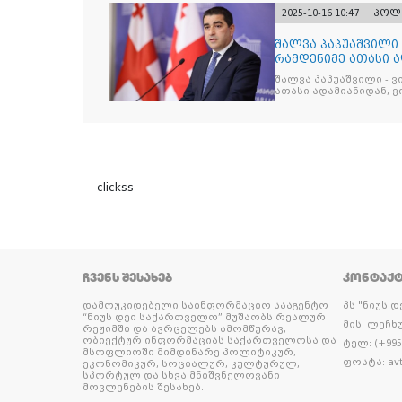
2025-10-16 10:47
პოლ
შალვა პაპუაშვილი 
რამდენიმე ათასი ად
შეიკრიბა,
შალვა პაპუაშვილი - ვ
ათასი ადამიანიდან, ვი
გამიჯვნია. არც ექიმი 
ერთი კაციც კი არ აღ
გაცურავდა
clickss
ᲩᲕᲔᲜᲡ ᲨᲔᲡᲐᲮᲔᲑ
ᲙᲝᲜᲢᲐᲥ
დამოუკიდებელი საინფორმაციო სააგენტო
პს "ნიუს 
“ნიუს დეი საქართველო” მუშაობს რეალურ
მის: ლეჩხუ
რეჟიმში და ავრცელებს ამომწურავ,
ობიექტურ ინფორმაციას საქართველოსა და
ტელ: (+995 
მსოფლიოში მიმდინარე პოლიტიკურ,
ფოსტა: avt
ეკონომიკურ, სოციალურ, კულტურულ,
სპორტულ და სხვა მნიშვნელოვანი
მოვლენების შესახებ.