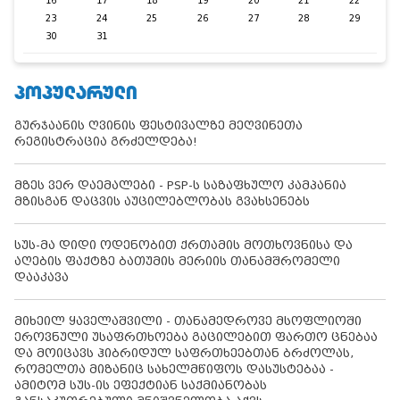
16
17
18
19
20
21
22
23
24
25
26
27
28
29
30
31
ᲞᲝᲞᲣᲚᲐᲠᲣᲚᲘ
გურჯაანის ღვინის ფესტივალზე მეღვინეთა
რეგისტრაცია გრძელდება!
მზეს ვერ დაემალები - PSP-ს საზაფხულო კამპანია
მზისგან დაცვის აუცილებლობას გვახსენებს
სუს-მა დიდი ოდენობით ქრთამის მოთხოვნისა და
აღების ფაქტზე ბათუმის მერიის თანამშრომელი
დააკავა
მიხეილ ყაველაშვილი - თანამედროვე მსოფლიოში
ეროვნული უსაფრთხოება გაცილებით ფართო ცნებაა
და მოიცავს ჰიბრიდულ საფრთხეებთან ბრძოლას,
რომელთა მიზანიც სახელმწიფოს დასუსტებაა -
ამიტომ სუს-ის ეფექტიან საქმიანობას