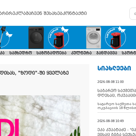
არი
რეკლამა
ჩვენ შესახებ
კონტაქტი
კა
სამხედრო
საზოგადოება
კულტურა
ჯანდაცვა
სპორტ
ᲡᲘᲐᲮᲚᲔᲔᲑᲘ
დისას, "ზოდი"-ში ყველაზე
2026-08-08 11:00
საგარეო საქმეთა
დღესაც, ოკუპაცი
რუსეთი არ ასრუ
საგარეო საქმეთა ს
შუამავლ
ოკუპაციის 18 წლის
ასრულებს ევროკავ
დადებულ 2008 წლის
შეწყვეტის შეთანხმე
2026-08-08 10:49
აფართოებს საკუთ
ოკუპირებულ რეგიონ
ეკა კუპატაძე - "
მილიტარიზაციის პ
ვისაც გიგა სექს
დგამს ნაბიჯებს მა