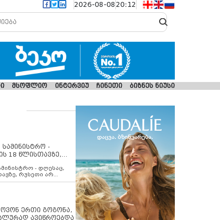
2026-08-08
20:12
ი
მსოფლიო
ინტერვიუ
ჩინეთი
ბიზნეს ნიუსი
 სამინისტრო -
ის 18 წლისთავზე,
ლებს ევროკავშირის
ამინისტრო - დღესაც,
თავზე, რუსეთი არ
შირის შუამავლობით
 12 აგვისტოს ცეცხლის
ბას. მეტიც, რუსეთი
არ უკანონო კონტროლს
ებში, აგრძელებს მათი
იპოვონ ერთი გოგონა,
როცესს და აქტიურად
უალურად ავიწროებდა
თი ფაქტობრივი