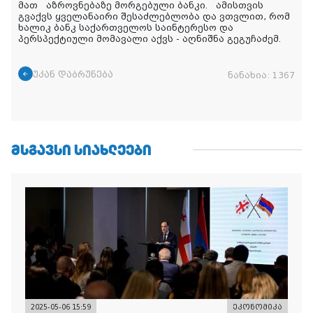
მათ აზროვნებაზე მორგებული ბანკი. ამისთვის
გვაქვს ყველანაირი შესაძლებლობა და ვთვლით, რომ
ხალიკ ბანკ საქართველოს საინტერესო და
პერსპექტიული მომავალი აქვს - აღნიშნა გეგუჩაძემ.
უკან დაბრუნება
ნანახია:
1367
ᲛᲡᲒᲐᲕᲡᲘ ᲡᲘᲐᲮᲚᲔᲔᲑᲘ
2025-05-06 15:59
ეკონომიკა