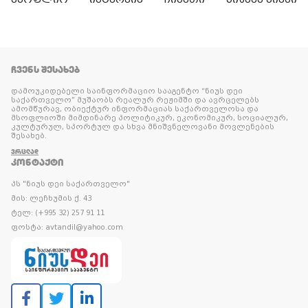
ᲩᲕᲔᲜᲡ ᲨᲔᲡᲐᲮᲔᲑ
დამოუკიდებელი საინფორმაციო სააგენტო “ნიუს დეი
საქართველო” მუშაობს რეალურ რეჟიმში და ავრცელებს
ამომწურავ, ობიექტურ ინფორმაციას საქართველოსა და
მსოფლიოში მიმდინარე პოლიტიკურ, ეკონომიკურ, სოციალურ,
კულტურულ, სპორტულ და სხვა მნიშვნელოვანი მოვლენების
შესახებ.
ᲕᲠᲪᲚᲐᲓ
ᲙᲝᲜᲢᲐᲥᲢᲘ
პს "ნიუს დეი საქართველო"
მის: ლეჩხუმის ქ. 43
ტელ: (+995 32) 257 91 11
ფოსტა: avtandil@yahoo.com