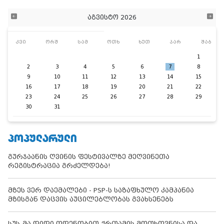
აგვისტო 2026
კვი
ორშ
სამ
ოთხ
ხუთ
პარ
შაბ
1
2
3
4
5
6
7
8
9
10
11
12
13
14
15
16
17
18
19
20
21
22
23
24
25
26
27
28
29
30
31
ᲞᲝᲞᲣᲚᲐᲠᲣᲚᲘ
გურჯაანის ღვინის ფესტივალზე მეღვინეთა
რეგისტრაცია გრძელდება!
მზეს ვერ დაემალები - PSP-ს საზაფხულო კამპანია
მზისგან დაცვის აუცილებლობას გვახსენებს
სუს-მა დიდი ოდენობით ქრთამის მოთხოვნისა და