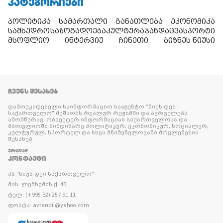
ᲙᲐᲢᲔᲒᲝᲠᲘᲔᲑᲘ
პოლიტიკა
სამართალი
განათლება
ეკონომიკა
სამხედრო
საზოგადოება
კულტურა
ჯანდაცვა
სპორტი
მსოფლიო
ინტერვიუ
ჩინეთი
ბიზნეს ნიუსი
ᲩᲕᲔᲜᲡ ᲨᲔᲡᲐᲮᲔᲑ
დამოუკიდებელი საინფორმაციო სააგენტო “ნიუს დეი
საქართველო” მუშაობს რეალურ რეჟიმში და ავრცელებს
ამომწურავ, ობიექტურ ინფორმაციას საქართველოსა და
მსოფლიოში მიმდინარე პოლიტიკურ, ეკონომიკურ, სოციალურ,
კულტურულ, სპორტულ და სხვა მნიშვნელოვანი მოვლენების
შესახებ.
ᲕᲠᲪᲚᲐᲓ
ᲙᲝᲜᲢᲐᲥᲢᲘ
პს "ნიუს დეი საქართველო"
მის: ლეჩხუმის ქ. 43
ტელ: (+995 32) 257 91 11
ფოსტა: avtandil@yahoo.com