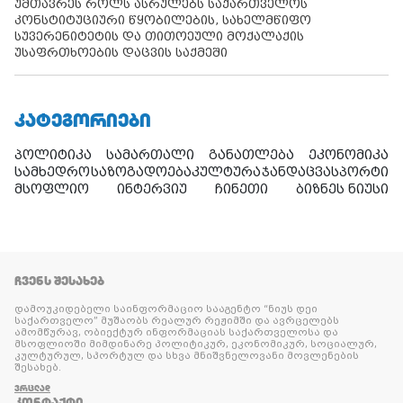
უმთავრეს როლს ასრულებს საქართველოს
კონსტიტუციური წყობილების, სახელმწიფო
სუვერენიტეტის და თითოეული მოქალაქის
უსაფრთხოების დაცვის საქმეში
ᲙᲐᲢᲔᲒᲝᲠᲘᲔᲑᲘ
პოლიტიკა
სამართალი
განათლება
ეკონომიკა
სამხედრო
საზოგადოება
კულტურა
ჯანდაცვა
სპორტი
მსოფლიო
ინტერვიუ
ჩინეთი
ბიზნეს ნიუსი
ᲩᲕᲔᲜᲡ ᲨᲔᲡᲐᲮᲔᲑ
დამოუკიდებელი საინფორმაციო სააგენტო “ნიუს დეი
საქართველო” მუშაობს რეალურ რეჟიმში და ავრცელებს
ამომწურავ, ობიექტურ ინფორმაციას საქართველოსა და
მსოფლიოში მიმდინარე პოლიტიკურ, ეკონომიკურ, სოციალურ,
კულტურულ, სპორტულ და სხვა მნიშვნელოვანი მოვლენების
შესახებ.
ᲕᲠᲪᲚᲐᲓ
ᲙᲝᲜᲢᲐᲥᲢᲘ