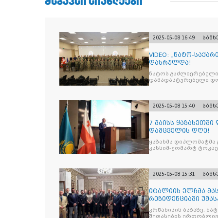
ᲛᲡᲒᲐᲕᲡᲘ ᲡᲘᲐᲮᲚᲔᲔᲑᲘ
2025-05-08 16:49
სამ
VIDEO: „ნატო-საქა
დასრულდა!
ნატოს გაძლიერებული
დამადასტურებელი დოკ
2025-05-08 15:40
სამ
7 მაისს ყაზახეთშ
დამცველის დღე!
ყაზახმა დიპლომატმა 
კასსიმ-ჟომარტ ტოკაე
2025-05-08 15:31
სამ
იტალიის ელჩმა მა
რეზიდენციაში უმას
დივიზიის ს
კრწანისის ბაზაზე, ნ
შეფასების ერთობლივ