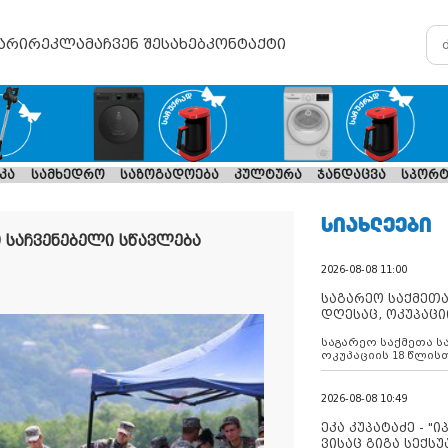
არი
რეკლამა
ჩვენ შესახებ
კონტაქტი
კა
სამხედრო
საზოგადოება
კულტურა
ჯანდაცვა
სპორტ
ᲡᲘᲐᲮᲚᲔᲔᲑᲘ
 საჩვენებელი სწავლება
2026-08-08 11:00
საგარეო საქმეთა
დღესაც, ოკუპაცი
რუსეთი არ ასრუ
საგარეო საქმეთა ს
შუამავლ
ოკუპაციის 18 წლის
ასრულებს ევროკავ
დადებულ 2008 წლის
შეწყვეტის შეთანხმე
2026-08-08 10:49
აფართოებს საკუთ
ოკუპირებულ რეგიონ
ეკა კუპატაძე - "
მილიტარიზაციის პ
ვისაც გიგა სექს
დგამს ნაბიჯებს მა