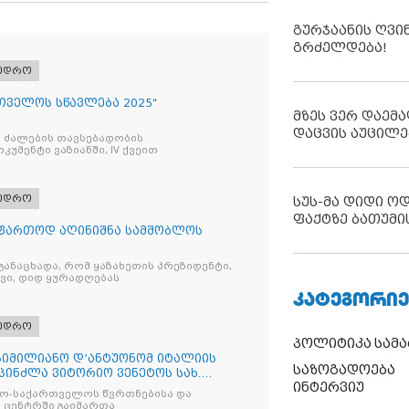
გურჯაანის ღვი
გრძელდება!
ხედრო
რთველოს სწავლება 2025“
მზეს ვერ დაემა
დაცვის აუცილე
 ძალების თავსებადობის
უმენტი ვაზიანში, IV ქვეით
ხედრო
სუს-მა დიდი ო
ფაქტზე ბათუმი
ი ფართოდ აღინიშნა სამშობლოს
განაცხადა, რომ ყაზახეთის პრეზიდენტი,
ვი, დიდ ყურადღებას
ᲙᲐᲢᲔᲒᲝᲠᲘᲔ
ხედრო
პოლიტიკა
სამ
სიმილიანო დ’ანტუონომ იტალიის
საზოგადოება
პინძლა ვიტორიო ვენეტოს სახ.
ინტერვიუ
ატო-საქართველოს წვრთნებისა და
 ცენტრში გაიმართა