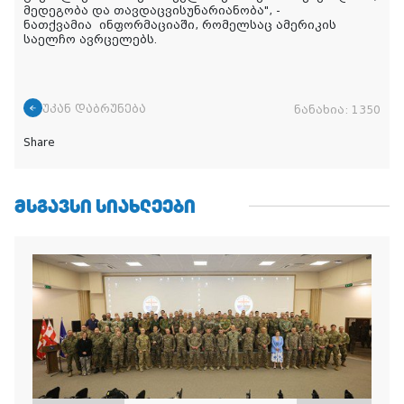
მედეგობა და თავდაცვისუნარიანობა", -
ნათქვამია
ინფორმაციაში, რომელსაც ამერიკის
საელჩო ავრცელებს.
უკან დაბრუნება
ნანახია:
1350
Share
ᲛᲡᲒᲐᲕᲡᲘ ᲡᲘᲐᲮᲚᲔᲔᲑᲘ