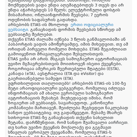
შესატანად დაგჭირდებათ: პასპორტი, რომლის
მოქმედების ვადა უნდა აღემატებოდეს 3 თვეს და არ
უნდა აჭარბებდეს 10 წელს; ელექტრონული ფოსტის
მისამართი; ონლაინფორმის შევსება; 7 ევროს
ოდენობის საფასურის გადახდა.
არსებობს ETIAS-ის მხოლოდ
ერთი ოფიციალური
ვებსაიტი
. განაცხადის ფორმის შევსებას სწორედ ამ
ვებსაიტზე შეძლებთ.
თქვენი ETIAS ძალაში იქნება 3 წლის განმავლობაში ან
პასპორტის ვადის ამოწურვამდე, იმის მიხედვით, თუ ამ
ორიდან პირველი რომელი მოხდება. ETIAS შეგიძლიათ
გამოიყენოთ მრავალჯერადი შესვლისთვის.
ETIAS ვიზა არ არის. მსგავს სამოგზაურო ავტორიზაციას
უვიზო მგზავრებისთვის მოითხოვენ ისეთი ქვეყნები,
როგორიცაა ამერიკის შეერთებული შტატები (ESTA),
კანადა (eTA), ავსტრალია (ETA და eVisitor) და
გაერთიანებული სამეფო (ETA).
უფრთხილდით თაღლითებს! არსებობს ETIAS-ის 100-ზე
მეტი არაოფიციალური ვებგვერდი, რომელიც იძლევა
ინფორმაციას ამ ახალი ევროპული სამოგზაურო
ავტორიზაციის შესახებ. მიუხედავად იმისა, რომ
ზოგიერთ ამ ვებსაიტს, სავარაუდოდ, კანონიერი
კომპანიები მართავენ, შეიძლება შეგხვდეთ ნაკლებად
სანდო ვებსაიტებიც. თუ გადაწყვეტთ, მესამე მხარეს
სთხოვოთ ETIAS-ზე განაცხადის თქვენი სახელით
შეტანა, დარწმუნდით, რომ სანდო შუამავალი აირჩიეთ.
თუ ხართ უვიზო ქვეყნის მოქალაქე და გეგმავთ
სწავლას ევროპულ ქვეყანაში, რომელიც ETIAS-ს