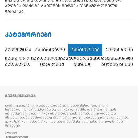
სუს-მა დიდი ოდენობით ქრთამის მოთხოვნისა და
აღების ფაქტზე ბათუმის მერიის თანამშრომელი
დააკავა
ᲙᲐᲢᲔᲒᲝᲠᲘᲔᲑᲘ
პოლიტიკა
სამართალი
განათლება
ეკონომიკა
სამხედრო
საზოგადოება
კულტურა
ჯანდაცვა
სპორტი
მსოფლიო
ინტერვიუ
ჩინეთი
ბიზნეს ნიუსი
ᲩᲕᲔᲜᲡ ᲨᲔᲡᲐᲮᲔᲑ
დამოუკიდებელი საინფორმაციო სააგენტო “ნიუს დეი
საქართველო” მუშაობს რეალურ რეჟიმში და ავრცელებს
ამომწურავ, ობიექტურ ინფორმაციას საქართველოსა და
მსოფლიოში მიმდინარე პოლიტიკურ, ეკონომიკურ, სოციალურ,
კულტურულ, სპორტულ და სხვა მნიშვნელოვანი მოვლენების
შესახებ.
ᲕᲠᲪᲚᲐᲓ
ᲙᲝᲜᲢᲐᲥᲢᲘ