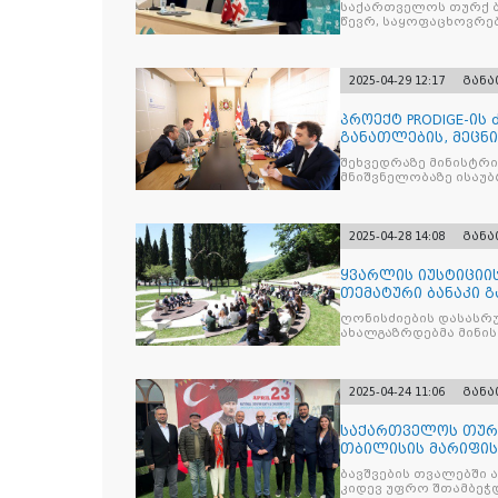
საქართველოს თურქ ბ
წევრ, საყოფაცხოვრე
2025-04-29 12:17
გან
პროექტ PRODIGE-ის
განათლების, მეცნ
სამინისტრ
შეხვედრაზე მინისტრ
მნიშვნელობაზე ისაუბრ
2025-04-28 14:08
გან
ყვარლის იუსტიციის
თემატური ბანაკი გ
ნაკადად ჩატარდებ
ღონისძიების დასასრუ
ახალგაზრდებმა მინი
საკითხებთან
2025-04-24 11:06
გან
საქართველოს თურქ
თბილისის მარიფის
ეროვნული სუვერე
ბავშვების თვალებში 
კიდევ უფრო შთამბეჭდ