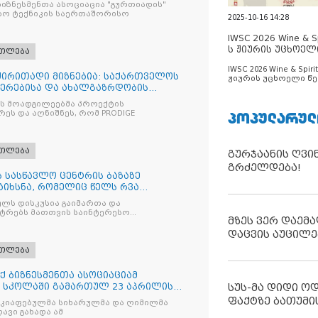
იზნესმენთა ასოციაცია "გურთიადის"
ბო ტექნიკის საერთაშორისო
2025-10-16 14:28
IWSC 2026 Wine & Spi
ს ჟიურის უცხოელ
ათლება
ცნობილია
IWSC 2026 Wine & Spirit
 ძირითადი მიზნებია: საქართველოს
ჟიურის უცხოელი წე
იერებისა და ახალგაზრდობის
ცნობილია
ის მოადგილეებმა პროექტის
ᲞᲝᲞᲣᲚᲐᲠᲣᲚ
ეს და აღნიშნეს, რომ PRODIGE
ათლება
გურჯაანის ღვი
გრძელდება!
 სასწავლო ცენტრის ბაზაზე
აიხსნა, რომელიც წელს რვა
ლს დისკუსია გაიმართა და
სტრებს მათთვის საინტერესო
მზეს ვერ დაემა
დაცვის აუცილე
ათლება
 ბიზნესმენთა ასოციაციამ
 სკოლაში გამართულ 23 აპრილის
სუს-მა დიდი ო
ფაქტზე ბათუმი
აკიაფებულმა სიხარულმა და ღიმილმა
ავი გახადა ამ