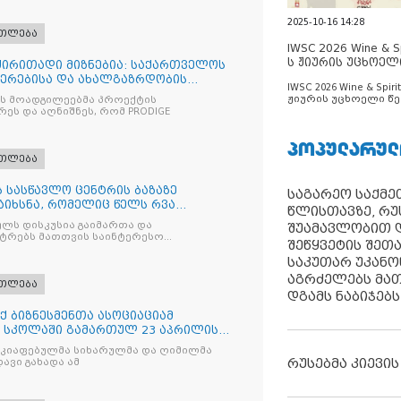
2025-10-16 14:28
ათლება
IWSC 2026 Wine & Spi
ს ჟიურის უცხოელ
 ძირითადი მიზნებია: საქართველოს
ცნობილია
იერებისა და ახალგაზრდობის
IWSC 2026 Wine & Spirit
ჟიურის უცხოელი წე
ის მოადგილეებმა პროექტის
ცნობილია
ეს და აღნიშნეს, რომ PRODIGE
ᲞᲝᲞᲣᲚᲐᲠᲣᲚ
ათლება
 სასწავლო ცენტრის ბაზაზე
საგარეო საქმეთ
აიხსნა, რომელიც წელს რვა
წლისთავზე, რუ
ლს დისკუსია გაიმართა და
შუამავლობით დ
სტრებს მათთვის საინტერესო
შეწყვეტის შეთ
საკუთარ უკან
აგრძელებს მათ
ათლება
დგამს ნაბიჯებს
 ბიზნესმენთა ასოციაციამ
 სკოლაში გამართულ 23 აპრილის
აკიაფებულმა სიხარულმა და ღიმილმა
რუსებმა კიევის
ავი გახადა ამ