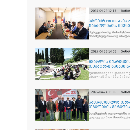
2025-04-29 12:17
გან
პროექტ PRODIGE-ის
განათლების, მეცნ
სამინისტრ
შეხვედრაზე მინისტრ
მნიშვნელობაზე ისაუბრ
2025-04-28 14:08
გან
ყვარლის იუსტიციის
თემატური ბანაკი გ
ნაკადად ჩატარდებ
ღონისძიების დასასრუ
ახალგაზრდებმა მინი
საკითხებთან
2025-04-24 11:06
გან
საქართველოს თურქ
თბილისის მარიფის
ეროვნული სუვერე
ბავშვების თვალებში 
კიდევ უფრო შთამბეჭდ