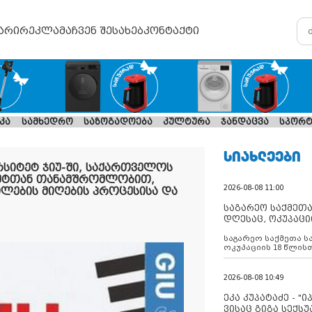
არი
რეკლამა
ჩვენ შესახებ
კონტაქტი
კა
სამხედრო
საზოგადოება
კულტურა
ჯანდაცვა
სპორტ
ᲡᲘᲐᲮᲚᲔᲔᲑᲘ
სიტეტ ჯიუ-ში, საქართველოს
უტთან თანამშრომლობით,
2026-08-08 11:00
ლების მიღების პროცესისა და
საგარეო საქმეთა
დღესაც, ოკუპაცი
რუსეთი არ ასრუ
საგარეო საქმეთა ს
შუამავლ
ოკუპაციის 18 წლის
ასრულებს ევროკავ
დადებულ 2008 წლის
შეწყვეტის შეთანხმე
2026-08-08 10:49
აფართოებს საკუთ
ოკუპირებულ რეგიონ
ეკა კუპატაძე - "
მილიტარიზაციის პ
ვისაც გიგა სექს
დგამს ნაბიჯებს მა