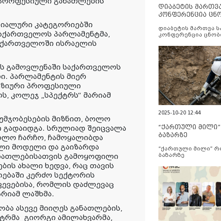
 პროფესიული განათლების
დიაბეტის მართვ
კონფერენცია ცნ
და სერვისების გ
ციალური კატეგორიებში
დიაბეტის მართვა 
საქართველოს პარლამენტმა,
კონფერენცია ცნობ
სერვისების გაუმჯობ
საქართველოში ისრაელის
ის გამოვლენაში საქართველოს
ი. პარლამენტის მიერ
ლუზიური პროფესიული
ს, კოლეჯ „სპექტრს“ მარიამ
2025-10-20 12:44
უმჯობესების მიზნით, ბოლო
“ქართული მილი
ი გადაიდგა. სრულიად შეიცვალა
ბაზარზე
ბლო ჩარჩო, ჩამოყალიბდა
ლი მოდელი და გაიზარდა
“ქართული მილი” 
ანათლებისათვის გამოყოფილი
ბაზარზე
ბის ახალი ხედვა, რაც თავის
ებაში კერძო სექტორის
ვევებისა, რომლის დაძლევაც
მარიამ ლაშხმა.
ბა ასევე მიიღეს განათლების,
ისტრმა
გიორგი ამილახვარმა
,