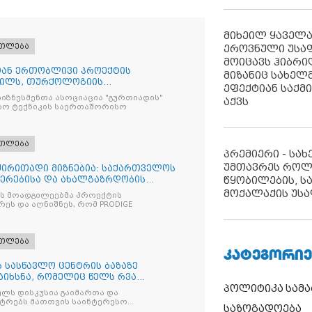
მიხეილ ყაველ
ათლება
ეროვნული უსა
მოიცავს ჰიბრ
სთან ერთობლივი პროექტის
მიზანიც სახელმ
რილს, თურქოლოგიის
ეფექტიან საქმ
ა თბილისის
იზნესმენთა ასოციაცია "გურთიადის"
აქვს
ბო ტექნიკის საერთაშორისო
ათლება
პრემიერი - სა
უმთავრეს როლ
 ძირითადი მიზნებია: საქართველოს
იერებისა და ახალგაზრდობის
წყობილების, ს
მოქალაქის უსა
ის მოადგილეებმა პროექტის
ეს და აღნიშნეს, რომ PRODIGE
ათლება
ᲙᲐᲢᲔᲒᲝᲠᲘᲔ
 სასწავლო ცენტრის ბაზაზე
აიხსნა, რომელიც წელს რვა
პოლიტიკა
სამ
ლს დისკუსია გაიმართა და
სტრებს მათთვის საინტერესო
საზოგადოება