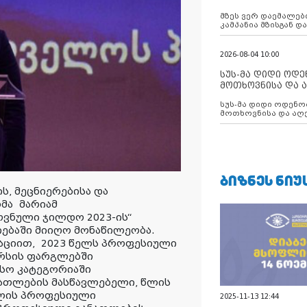
აუცილებლობას გ
მზეს ვერ დაემალები
კამპანია მზისგან 
გვახსენებს
2026-08-04 10:00
სუს-მა დიდი ოდ
მოთხოვნისა და ა
ბათუმის მერიის
სუს-მა დიდი ოდენობით ქრთამის
დააკავა
მოთხოვნისა და აღე
მერიის თანამშრომ
ᲑᲘᲖᲜᲔᲡ ᲜᲘᲣ
, მეცნიერებისა და
რმა
მარიამ
ვნული ჯილდო 2023-ის“
ებაში მიიღო მონაწილეობა.
მაციით,
2023 წელს პროფესიული
რსის ფარგლებში
სო კატეგორიაში
ათლების მასწავლებელი, წლის
წლის პროფესიული
2025-11-13 12:44