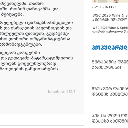
ლმძღვანელმა
თამარ
2025-10-16 14:28
ლოში
რობინ დანიგანმა
და
 მეიცადმა
.
IWSC 2026 Wine & Spi
ს ჟიურის უცხოელ
ასრულებელი და საკანონმდებლო
ცნობილია
ს და ისრაელის საელჩოების და
IWSC 2026 Wine & Spirit
ჟიურის უცხოელი წე
სწლეულის ფონდის, გუდავაძე-
ცნობილია
ისო დონორი ორგანიზაციებისა
არმომადგენლები.
ᲞᲝᲞᲣᲚᲐᲠᲣᲚ
ილდოს კონკურსი
და გუდავაძე-პატარკაციშვილის
გურჯაანის ღვი
 წლიდან ყოველწლიურად
გრძელდება!
ანათლების განვითარების
მზეს ვერ დაემა
ნანახია:
1814
დაცვის აუცილე
სუს-მა დიდი ო
ფაქტზე ბათუმი