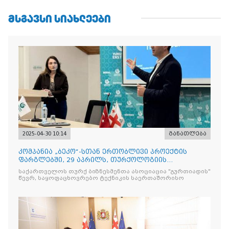
ᲛᲡᲒᲐᲕᲡᲘ ᲡᲘᲐᲮᲚᲔᲔᲑᲘ
2025-04-30 10:14
განათლება
კომპანია „ბეკო“-სთან ერთობლივი პროექტის
ფარგლებში, 29 აპრილს, თურქოლოგიის
მიმართულებისა და თბილისის
საქართველოს თურქ ბიზნესმენთა ასოციაცია "გურთიადის"
წევრ, საყოფაცხოვრებო ტექნიკის საერთაშორისო