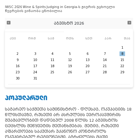
IWSC 2026 Wine & Spirits Judging in Georgia-ს ჟიურის უცხოელი
წევრების ვინაობა ცნობილია
აგვისტო 2026
კვი
ორშ
სამ
ოთხ
ხუთ
პარ
შაბ
1
2
3
4
5
6
7
8
9
10
11
12
13
14
15
16
17
18
19
20
21
22
23
24
25
26
27
28
29
30
31
ᲞᲝᲞᲣᲚᲐᲠᲣᲚᲘ
საგარეო საქმეთა სამინისტრო - დღესაც, ოკუპაციის 18
წლისთავზე, რუსეთი არ ასრულებს ევროკავშირის
შუამავლობით დადებულ 2008 წლის 12 აგვისტოს
ცეცხლის შეწყვეტის შეთანხმებას. მეტიც, რუსეთი
აფართოებს საკუთარ უკანონო კონტროლს
ოკუპირებულ რეგიონებში, აგრძელებს მათი