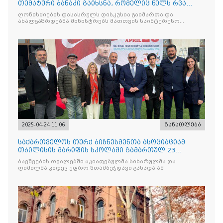
თემატური ბანაკი გაიხსნა, რომელიც წელს რვა
ნაკადად ჩატარდებ
ღონისძიების დასასრულს დისკუსია გაიმართა და
ახალგაზრდებმა მინისტრებს მათთვის საინტერესო
საკითხებთან
2025-04-24 11:06
განათლება
საქართველოს თურქ ბიზნესმენთა ასოციაციამ
თბილისის მარიფის სკოლაში გამართულ 23
აპრილის ეროვნული სუვერე
ბავშვების თვალებში აკიაფებულმა სიხარულმა და
ღიმილმა კიდევ უფრო შთამბეჭდავი გახადა ამ