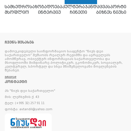
სამხედრო
საზოგადოება
კულტურა
ჯანდაცვა
სპორტი
მსოფლიო
ინტერვიუ
ჩინეთი
ბიზნეს ნიუსი
ᲩᲕᲔᲜᲡ ᲨᲔᲡᲐᲮᲔᲑ
დამოუკიდებელი საინფორმაციო სააგენტო “ნიუს დეი
საქართველო” მუშაობს რეალურ რეჟიმში და ავრცელებს
ამომწურავ, ობიექტურ ინფორმაციას საქართველოსა და
მსოფლიოში მიმდინარე პოლიტიკურ, ეკონომიკურ, სოციალურ,
კულტურულ, სპორტულ და სხვა მნიშვნელოვანი მოვლენების
შესახებ.
ᲕᲠᲪᲚᲐᲓ
ᲙᲝᲜᲢᲐᲥᲢᲘ
პს "ნიუს დეი საქართველო"
მის: ლეჩხუმის ქ. 43
ტელ: (+995 32) 257 91 11
ფოსტა: avtandil@yahoo.com