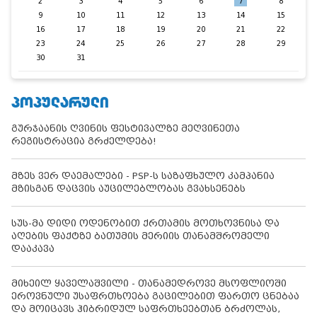
2
3
4
5
6
7
8
9
10
11
12
13
14
15
16
17
18
19
20
21
22
23
24
25
26
27
28
29
30
31
ᲞᲝᲞᲣᲚᲐᲠᲣᲚᲘ
გურჯაანის ღვინის ფესტივალზე მეღვინეთა
რეგისტრაცია გრძელდება!
მზეს ვერ დაემალები - PSP-ს საზაფხულო კამპანია
მზისგან დაცვის აუცილებლობას გვახსენებს
სუს-მა დიდი ოდენობით ქრთამის მოთხოვნისა და
აღების ფაქტზე ბათუმის მერიის თანამშრომელი
დააკავა
მიხეილ ყაველაშვილი - თანამედროვე მსოფლიოში
ეროვნული უსაფრთხოება გაცილებით ფართო ცნებაა
და მოიცავს ჰიბრიდულ საფრთხეებთან ბრძოლას,