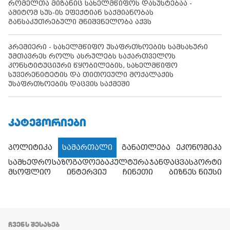
რომელთა მიზანიც სახელმწიფოს დასუსტებაა -
ამიტომ სუს-ის ეფექტიან საქმიანობას
განსაკუთრებული მნიშვნელობა აქვს
პრემიერი - სახელმწიფო უსაფრთხოების სამსახური
უმთავრეს როლს ასრულებს საქართველოს
კონსტიტუციური წყობილების, სახელმწიფო
სუვერენიტეტის და თითოეული მოქალაქის
უსაფრთხოების დაცვის საქმეში
ᲙᲐᲢᲔᲒᲝᲠᲘᲔᲑᲘ
პოლიტიკა
სამართალი
განათლება
ეკონომიკა
სამხედრო
საზოგადოება
კულტურა
ჯანდაცვა
სპორტი
მსოფლიო
ინტერვიუ
ჩინეთი
ბიზნეს ნიუსი
ᲩᲕᲔᲜᲡ ᲨᲔᲡᲐᲮᲔᲑ