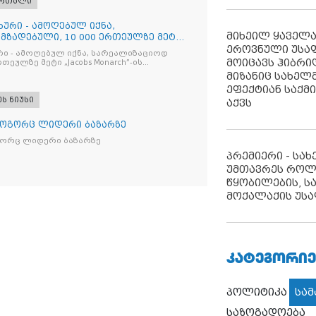
ართალი
ხური - ამოღებულ იქნა,
მიხეილ ყაველ
მზადებული, 10 000 ერთეულზე მეტი
ეროვნული უსა
რი - ამოღებულ იქნა, სარეალიზაციოდ
მოიცავს ჰიბრ
რთეულზე მეტი „Jacobs Monarch”-ის
კანონო ნიშანდებული ერთჯერადი ყავა
მიზანიც სახელმ
ი „Raffaello”-ს სასაქონლო ნიშნით
ეფექტიან საქმ
ი ტკბილეული
ეს ნიუსი
აქვს
როგორც ლიდერი ბაზარზე
გორც ლიდერი ბაზარზე
პრემიერი - სა
უმთავრეს როლ
წყობილების, ს
მოქალაქის უსა
ᲙᲐᲢᲔᲒᲝᲠᲘᲔ
პოლიტიკა
სა
საზოგადოება