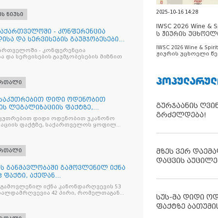
2025-10-16 14:28
ეს ნიუსი
IWSC 2026 Wine & Spi
საქართველოში - კონფერენცია
ს ჟიურის უცხოელ
ისა და სერვისების გაუმჯობესების
ცნობილია
IWSC 2026 Wine & Spirit
ქართველოში - კონფერენცია
ჟიურის უცხოელი წე
ა და სერვისების გაუმჯობესების მიზნით
ცნობილია
ᲞᲝᲞᲣᲚᲐᲠᲣᲚ
ართალი
ნსაკუთრებით დიდი ოდენობით
გურჯაანის ღვი
ის ლეგალიზაციის ფაქტზე,
გრძელდება!
ილ პ
კუთრებით დიდი ოდენობით უკანონო
აციის ფაქტზე, საქართველოს ყოფილ
 ირაკლი ღარიბაშვილს ბრალდება
მზეს ვერ დაემა
ართალი
დაცვის აუცილე
ღის განმავლობაში გამოვლენილ იქნა
 ფაქტი, აქედან
ვია
 გამოვლენილ იქნა კანონდარღვევის 53
თალდამრღვევია 42 პირი, რომელთაგან
სუს-მა დიდი ო
ულია
ფაქტზე ბათუმი