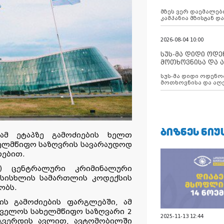
აუცილებლობას გ
მზეს ვერ დაემალები
კამპანია მზისგან 
გვახსენებს
2026-08-04 10:00
სუს-მა დიდი ოდ
მოთხოვნისა და ა
ბათუმის მერიის
სუს-მა დიდი ოდენობით ქრთამის
დააკავა
მოთხოვნისა და აღე
მერიის თანამშრომ
ᲑᲘᲖᲜᲔᲡ ᲜᲘᲣ
 ამ ეტაპზე გამოძიების ხელთ
ახელმწიფო საზღვრის სავარაუდოდ
რებით.
სს) ცენტრალური კრიმინალური
 სისხლის სამართლის კოდექსის
ობს.
ის გამოძიების ფარგლებში, ამ
რთველოს სახელმწიფო საზღვარი 2
2025-11-13 12:44
 გვერდის ავლით, ავტომობილში