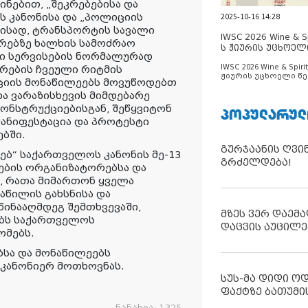
ნებით, „შეკრებებისა და
ს კანონისა და „პოლიციის
2025-10-16 14:28
მისად, ტრანსპორტის სავალი
IWSC 2026 Wine & Spi
რებზე ხალხის სამოძრაო
ს ჟიურის უცხოელ
ი სერვისების ნორმალურად
ცნობილია
IWSC 2026 Wine & Spirit
რების ჩვეული რიტმის
ჟიურის უცხოელი წე
ციის მონაწილეებს მოვუწოდებთ
ცნობილია
და ვარაზისხევის მიმდებარე
ნსტრუქციებისგან, შეწყვიტონ
ᲞᲝᲞᲣᲚᲐᲠᲣᲚ
მანიფესტაცია და პროტესტი
ბში.
გურჯაანის ღვი
ხებ“ საქართველოს კანონის მე-13
გრძელდება!
ების ორგანიზატორებსა და
ა, რათა მიმართონ ყველა
აწილის გახსნისა და
წინააღმდეგ შემთხვევაში,
მზეს ვერ დაემა
ებს საქართველოს
დაცვის აუცილე
ომებს.
ბსა და მონაწილეებს
კანონიერ მოთხოვნას.
სუს-მა დიდი ო
ფაქტზე ბათუმი
ნანახია:
1325