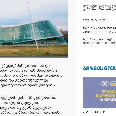
აუცილებლობას გ
მზეს ვერ დაემალები
კამპანია მზისგან 
გვახსენებს
2026-08-04 10:00
სუს-მა დიდი ოდ
მოთხოვნისა და ა
ბათუმის მერიის
სუს-მა დიდი ოდენობით ქრთამის
დააკავა
მოთხოვნისა და აღე
მერიის თანამშრომ
ავჭავაძის გამზირსა და
ᲑᲘᲖᲜᲔᲡ ᲜᲘᲣ
 ბოლო ორი დღის მანძილზე
, რომლის ფარგლებშიც სრულად
ილი და განთავსებულია
ს ხელოვნურად ბლოკირების
ართველოს კანონმდებლობით
ამოხატვის უფლება.
ბლობა ადგენს შეკრება-
სამართლებრივ რეგულირებას,
2025-11-13 12:44