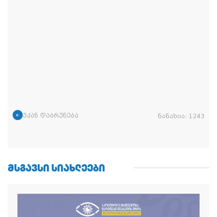
უკან დაბრუნება
ნანახია:
1243
ᲛᲡᲒᲐᲕᲡᲘ ᲡᲘᲐᲮᲚᲔᲔᲑᲘ