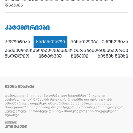
დააკავა
ᲙᲐᲢᲔᲒᲝᲠᲘᲔᲑᲘ
პოლიტიკა
სამართალი
განათლება
ეკონომიკა
სამხედრო
საზოგადოება
კულტურა
ჯანდაცვა
სპორტი
მსოფლიო
ინტერვიუ
ჩინეთი
ბიზნეს ნიუსი
ᲩᲕᲔᲜᲡ ᲨᲔᲡᲐᲮᲔᲑ
დამოუკიდებელი საინფორმაციო სააგენტო “ნიუს დეი
საქართველო” მუშაობს რეალურ რეჟიმში და ავრცელებს
ამომწურავ, ობიექტურ ინფორმაციას საქართველოსა და
მსოფლიოში მიმდინარე პოლიტიკურ, ეკონომიკურ, სოციალურ,
კულტურულ, სპორტულ და სხვა მნიშვნელოვანი მოვლენების
შესახებ.
ᲕᲠᲪᲚᲐᲓ
ᲙᲝᲜᲢᲐᲥᲢᲘ