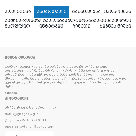
პოლიტიკა
სამართალი
განათლება
ეკონომიკა
სამხედრო
საზოგადოება
კულტურა
ჯანდაცვა
სპორტი
მსოფლიო
ინტერვიუ
ჩინეთი
ბიზნეს ნიუსი
ᲩᲕᲔᲜᲡ ᲨᲔᲡᲐᲮᲔᲑ
დამოუკიდებელი საინფორმაციო სააგენტო “ნიუს დეი
საქართველო” მუშაობს რეალურ რეჟიმში და ავრცელებს
ამომწურავ, ობიექტურ ინფორმაციას საქართველოსა და
მსოფლიოში მიმდინარე პოლიტიკურ, ეკონომიკურ, სოციალურ,
კულტურულ, სპორტულ და სხვა მნიშვნელოვანი მოვლენების
შესახებ.
ᲕᲠᲪᲚᲐᲓ
ᲙᲝᲜᲢᲐᲥᲢᲘ
პს "ნიუს დეი საქართველო"
მის: ლეჩხუმის ქ. 43
ტელ: (+995 32) 257 91 11
ფოსტა: avtandil@yahoo.com