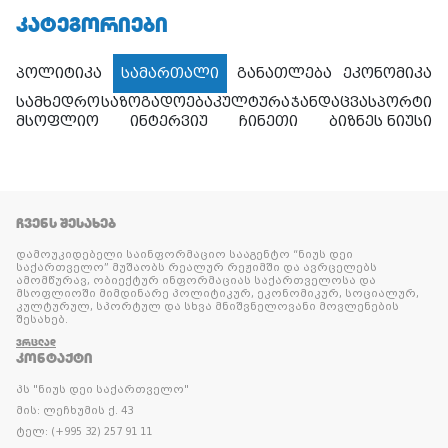
ᲙᲐᲢᲔᲒᲝᲠᲘᲔᲑᲘ
პოლიტიკა
სამართალი
განათლება
ეკონომიკა
სამხედრო
საზოგადოება
კულტურა
ჯანდაცვა
სპორტი
მსოფლიო
ინტერვიუ
ჩინეთი
ბიზნეს ნიუსი
ᲩᲕᲔᲜᲡ ᲨᲔᲡᲐᲮᲔᲑ
დამოუკიდებელი საინფორმაციო სააგენტო “ნიუს დეი
საქართველო” მუშაობს რეალურ რეჟიმში და ავრცელებს
ამომწურავ, ობიექტურ ინფორმაციას საქართველოსა და
მსოფლიოში მიმდინარე პოლიტიკურ, ეკონომიკურ, სოციალურ,
კულტურულ, სპორტულ და სხვა მნიშვნელოვანი მოვლენების
შესახებ.
ᲕᲠᲪᲚᲐᲓ
ᲙᲝᲜᲢᲐᲥᲢᲘ
პს "ნიუს დეი საქართველო"
მის: ლეჩხუმის ქ. 43
ტელ: (+995 32) 257 91 11