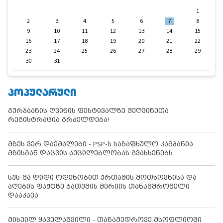
1
2
3
4
5
6
7
8
9
10
11
12
13
14
15
16
17
18
19
20
21
22
23
24
25
26
27
28
29
30
31
ᲞᲝᲞᲣᲚᲐᲠᲣᲚᲘ
გურჯაანის ღვინის ფესტივალზე მეღვინეთა
რეგისტრაცია გრძელდება!
მზეს ვერ დაემალები - PSP-ს საზაფხულო კამპანია
მზისგან დაცვის აუცილებლობას გვახსენებს
სუს-მა დიდი ოდენობით ქრთამის მოთხოვნისა და
აღების ფაქტზე ბათუმის მერიის თანამშრომელი
დააკავა
მიხეილ ყაველაშვილი - თანამედროვე მსოფლიოში