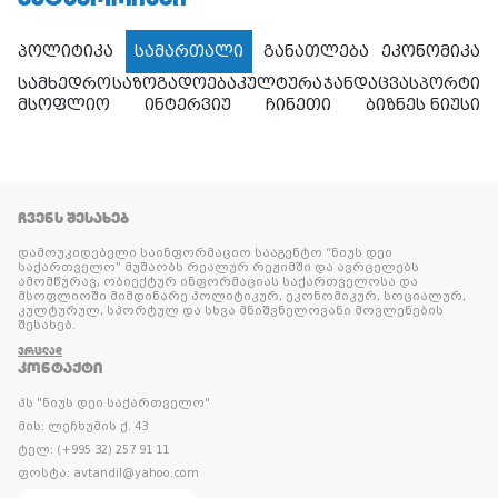
პოლიტიკა
სამართალი
განათლება
ეკონომიკა
სამხედრო
საზოგადოება
კულტურა
ჯანდაცვა
სპორტი
მსოფლიო
ინტერვიუ
ჩინეთი
ბიზნეს ნიუსი
ᲩᲕᲔᲜᲡ ᲨᲔᲡᲐᲮᲔᲑ
დამოუკიდებელი საინფორმაციო სააგენტო “ნიუს დეი
საქართველო” მუშაობს რეალურ რეჟიმში და ავრცელებს
ამომწურავ, ობიექტურ ინფორმაციას საქართველოსა და
მსოფლიოში მიმდინარე პოლიტიკურ, ეკონომიკურ, სოციალურ,
კულტურულ, სპორტულ და სხვა მნიშვნელოვანი მოვლენების
შესახებ.
ᲕᲠᲪᲚᲐᲓ
ᲙᲝᲜᲢᲐᲥᲢᲘ
პს "ნიუს დეი საქართველო"
მის: ლეჩხუმის ქ. 43
ტელ: (+995 32) 257 91 11
ფოსტა: avtandil@yahoo.com