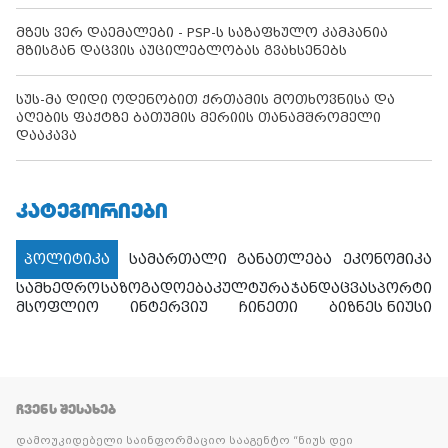
მზეს ვერ დაემალები - PSP-ს საზაფხულო კამპანია
მზისგან დაცვის აუცილებლობას გვახსენებს
სუს-მა დიდი ოდენობით ქრთამის მოთხოვნისა და
აღების ფაქტზე ბათუმის მერიის თანამშრომელი
დააკავა
ᲙᲐᲢᲔᲒᲝᲠᲘᲔᲑᲘ
პოლიტიკა
სამართალი
განათლება
ეკონომიკა
სამხედრო
საზოგადოება
კულტურა
ჯანდაცვა
სპორტი
მსოფლიო
ინტერვიუ
ჩინეთი
ბიზნეს ნიუსი
ᲩᲕᲔᲜᲡ ᲨᲔᲡᲐᲮᲔᲑ
დამოუკიდებელი საინფორმაციო სააგენტო “ნიუს დეი