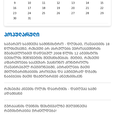
9
10
11
12
13
14
15
16
17
18
19
20
21
22
23
24
25
26
27
28
29
30
31
ᲞᲝᲞᲣᲚᲐᲠᲣᲚᲘ
საგარეო საქმეთა სამინისტრო - დღესაც, ოკუპაციის 18
წლისთავზე, რუსეთი არ ასრულებს ევროკავშირის
შუამავლობით დადებულ 2008 წლის 12 აგვისტოს
ცეცხლის შეწყვეტის შეთანხმებას. მეტიც, რუსეთი
აფართოებს საკუთარ უკანონო კონტროლს
ოკუპირებულ რეგიონებში, აგრძელებს მათი
მილიტარიზაციის პროცესს და აქტიურად დგამს
ნაბიჯებს მათი ფაქტობრივი ანექსიისკენ
რუსებმა კიევის ოლქს დაარტყეს - დაიღუპა სამი
ადამიანი
გურჯაანის ღვინის ფესტივალზე მეღვინეთა
რეგისტრაცია გრძელდება!