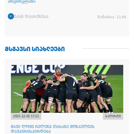
პრესრელიზი
უკან დაბრუნება
ნანახია:
1146
ᲛᲡᲒᲐᲕᲡᲘ ᲡᲘᲐᲮᲚᲔᲔᲑᲘ
2025-12-02 17:21
სპორტი
შავი ლომი ჩელენჯ თასაზე მონპელიეს
დაუპირისპირდება