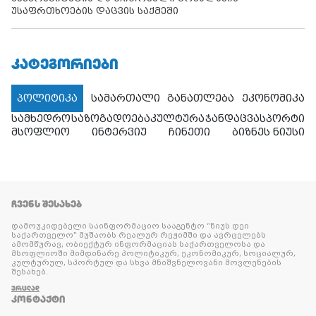
უსაფრთხოების დაცვის საქმეში
ᲙᲐᲢᲔᲒᲝᲠᲘᲔᲑᲘ
პოლიტიკა
სამართალი
განათლება
ეკონომიკა
სამხედრო
საზოგადოება
კულტურა
ჯანდაცვა
სპორტი
მსოფლიო
ინტერვიუ
ჩინეთი
ბიზნეს ნიუსი
ᲩᲕᲔᲜᲡ ᲨᲔᲡᲐᲮᲔᲑ
დამოუკიდებელი საინფორმაციო სააგენტო “ნიუს დეი
საქართველო” მუშაობს რეალურ რეჟიმში და ავრცელებს
ამომწურავ, ობიექტურ ინფორმაციას საქართველოსა და
მსოფლიოში მიმდინარე პოლიტიკურ, ეკონომიკურ, სოციალურ,
კულტურულ, სპორტულ და სხვა მნიშვნელოვანი მოვლენების
შესახებ.
ᲕᲠᲪᲚᲐᲓ
ᲙᲝᲜᲢᲐᲥᲢᲘ