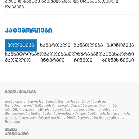
აღების ფაქტზე ბათუმის მერიის თანამშრომელი
დააკავა
ᲙᲐᲢᲔᲒᲝᲠᲘᲔᲑᲘ
პოლიტიკა
სამართალი
განათლება
ეკონომიკა
სამხედრო
საზოგადოება
კულტურა
ჯანდაცვა
სპორტი
მსოფლიო
ინტერვიუ
ჩინეთი
ბიზნეს ნიუსი
ᲩᲕᲔᲜᲡ ᲨᲔᲡᲐᲮᲔᲑ
დამოუკიდებელი საინფორმაციო სააგენტო “ნიუს დეი
საქართველო” მუშაობს რეალურ რეჟიმში და ავრცელებს
ამომწურავ, ობიექტურ ინფორმაციას საქართველოსა და
მსოფლიოში მიმდინარე პოლიტიკურ, ეკონომიკურ, სოციალურ,
კულტურულ, სპორტულ და სხვა მნიშვნელოვანი მოვლენების
შესახებ.
ᲕᲠᲪᲚᲐᲓ
ᲙᲝᲜᲢᲐᲥᲢᲘ