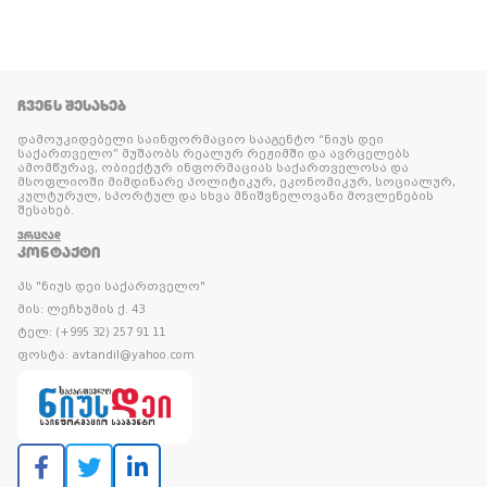
ᲩᲕᲔᲜᲡ ᲨᲔᲡᲐᲮᲔᲑ
დამოუკიდებელი საინფორმაციო სააგენტო “ნიუს დეი
საქართველო” მუშაობს რეალურ რეჟიმში და ავრცელებს
ამომწურავ, ობიექტურ ინფორმაციას საქართველოსა და
მსოფლიოში მიმდინარე პოლიტიკურ, ეკონომიკურ, სოციალურ,
კულტურულ, სპორტულ და სხვა მნიშვნელოვანი მოვლენების
შესახებ.
ᲕᲠᲪᲚᲐᲓ
ᲙᲝᲜᲢᲐᲥᲢᲘ
პს "ნიუს დეი საქართველო"
მის: ლეჩხუმის ქ. 43
ტელ: (+995 32) 257 91 11
ფოსტა: avtandil@yahoo.com