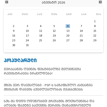
აგვისტო 2026
კვი
ორშ
სამ
ოთხ
ხუთ
პარ
შაბ
1
2
3
4
5
6
7
8
9
10
11
12
13
14
15
16
17
18
19
20
21
22
23
24
25
26
27
28
29
30
31
ᲞᲝᲞᲣᲚᲐᲠᲣᲚᲘ
გურჯაანის ღვინის ფესტივალზე მეღვინეთა
რეგისტრაცია გრძელდება!
მზეს ვერ დაემალები - PSP-ს საზაფხულო კამპანია
მზისგან დაცვის აუცილებლობას გვახსენებს
სუს-მა დიდი ოდენობით ქრთამის მოთხოვნისა და
აღების ფაქტზე ბათუმის მერიის თანამშრომელი