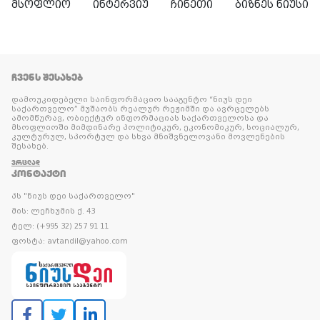
მსოფლიო
ინტერვიუ
ჩინეთი
ბიზნეს ნიუსი
ᲩᲕᲔᲜᲡ ᲨᲔᲡᲐᲮᲔᲑ
დამოუკიდებელი საინფორმაციო სააგენტო “ნიუს დეი
საქართველო” მუშაობს რეალურ რეჟიმში და ავრცელებს
ამომწურავ, ობიექტურ ინფორმაციას საქართველოსა და
მსოფლიოში მიმდინარე პოლიტიკურ, ეკონომიკურ, სოციალურ,
კულტურულ, სპორტულ და სხვა მნიშვნელოვანი მოვლენების
შესახებ.
ᲕᲠᲪᲚᲐᲓ
ᲙᲝᲜᲢᲐᲥᲢᲘ
პს "ნიუს დეი საქართველო"
მის: ლეჩხუმის ქ. 43
ტელ: (+995 32) 257 91 11
ფოსტა: avtandil@yahoo.com