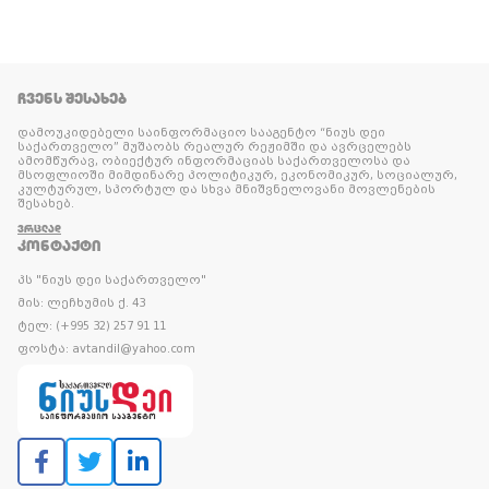
ᲩᲕᲔᲜᲡ ᲨᲔᲡᲐᲮᲔᲑ
დამოუკიდებელი საინფორმაციო სააგენტო “ნიუს დეი
საქართველო” მუშაობს რეალურ რეჟიმში და ავრცელებს
ამომწურავ, ობიექტურ ინფორმაციას საქართველოსა და
მსოფლიოში მიმდინარე პოლიტიკურ, ეკონომიკურ, სოციალურ,
კულტურულ, სპორტულ და სხვა მნიშვნელოვანი მოვლენების
შესახებ.
ᲕᲠᲪᲚᲐᲓ
ᲙᲝᲜᲢᲐᲥᲢᲘ
პს "ნიუს დეი საქართველო"
მის: ლეჩხუმის ქ. 43
ტელ: (+995 32) 257 91 11
ფოსტა: avtandil@yahoo.com