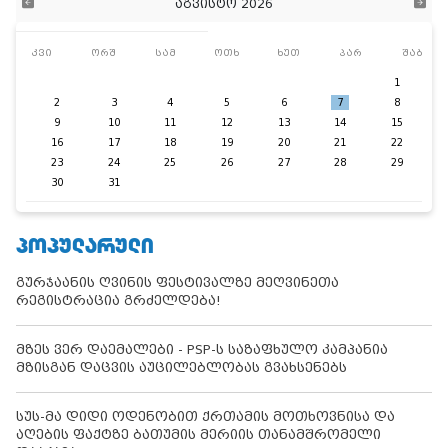
აგვისტო 2026
კვი
ორშ
სამ
ოთხ
ხუთ
პარ
შაბ
1
2
3
4
5
6
7
8
9
10
11
12
13
14
15
16
17
18
19
20
21
22
23
24
25
26
27
28
29
30
31
ᲞᲝᲞᲣᲚᲐᲠᲣᲚᲘ
გურჯაანის ღვინის ფესტივალზე მეღვინეთა
რეგისტრაცია გრძელდება!
მზეს ვერ დაემალები - PSP-ს საზაფხულო კამპანია
მზისგან დაცვის აუცილებლობას გვახსენებს
სუს-მა დიდი ოდენობით ქრთამის მოთხოვნისა და
აღების ფაქტზე ბათუმის მერიის თანამშრომელი