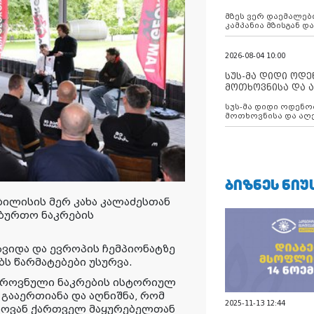
აუცილებლობას გ
მზეს ვერ დაემალები
კამპანია მზისგან 
გვახსენებს
2026-08-04 10:00
სუს-მა დიდი ოდ
მოთხოვნისა და ა
ბათუმის მერიის
სუს-მა დიდი ოდენობით ქრთამის
დააკავა
მოთხოვნისა და აღე
მერიის თანამშრომ
ᲑᲘᲖᲜᲔᲡ ᲜᲘᲣ
ბილისის მერ კახა კალაძესთან
ბურთო ნაკრების
ვიდა და ევროპის ჩემპიონატზე
 წარმატებები უსურვა.
 ეროვნული ნაკრების ისტორიულ
გააერთიანა და აღნიშნა, რომ
2025-11-13 12:44
ცხოვან ქართველ მაყურებელთან