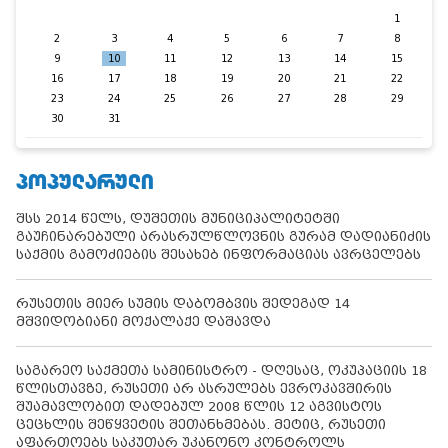
1
2
3
4
5
6
7
8
9
10
11
12
13
14
15
16
17
18
19
20
21
22
23
24
25
26
27
28
29
30
31
ᲞᲝᲞᲣᲚᲐᲠᲣᲚᲘ
შსს 2014 წელს, დუშეთის მუნიციპალიტეტში
გაუჩინარებული არასრულწლოვნის გურამ დადიანიძის
საქმის გამოძიების შესახებ ინფორმაციას ავრცელებს
რუსეთის მიერ სუმის დაბომბვის შედეგად 14
მშვიდობიანი მოქალაქე დაშავდა
საგარეო საქმეთა სამინისტრო - დღესაც, ოკუპაციის 18
წლისთავზე, რუსეთი არ ასრულებს ევროკავშირის
შუამავლობით დადებულ 2008 წლის 12 აგვისტოს
ცეცხლის შეწყვეტის შეთანხმებას. მეტიც, რუსეთი
აფართოებს საკუთარ უკანონო კონტროლს