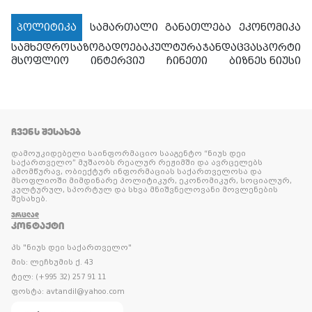
პოლიტიკა
სამართალი
განათლება
ეკონომიკა
სამხედრო
საზოგადოება
კულტურა
ჯანდაცვა
სპორტი
მსოფლიო
ინტერვიუ
ჩინეთი
ბიზნეს ნიუსი
ᲩᲕᲔᲜᲡ ᲨᲔᲡᲐᲮᲔᲑ
დამოუკიდებელი საინფორმაციო სააგენტო “ნიუს დეი
საქართველო” მუშაობს რეალურ რეჟიმში და ავრცელებს
ამომწურავ, ობიექტურ ინფორმაციას საქართველოსა და
მსოფლიოში მიმდინარე პოლიტიკურ, ეკონომიკურ, სოციალურ,
კულტურულ, სპორტულ და სხვა მნიშვნელოვანი მოვლენების
შესახებ.
ᲕᲠᲪᲚᲐᲓ
ᲙᲝᲜᲢᲐᲥᲢᲘ
პს "ნიუს დეი საქართველო"
მის: ლეჩხუმის ქ. 43
ტელ: (+995 32) 257 91 11
ფოსტა: avtandil@yahoo.com