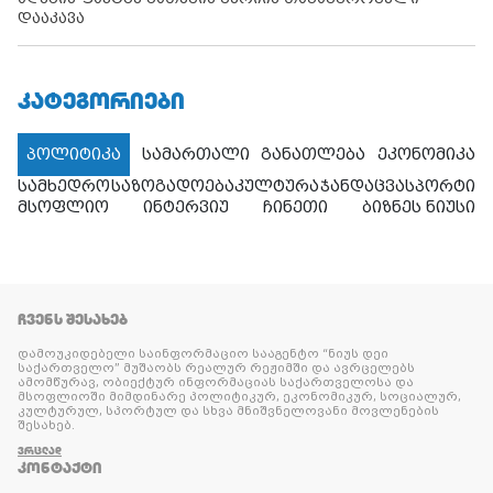
დააკავა
ᲙᲐᲢᲔᲒᲝᲠᲘᲔᲑᲘ
პოლიტიკა
სამართალი
განათლება
ეკონომიკა
სამხედრო
საზოგადოება
კულტურა
ჯანდაცვა
სპორტი
მსოფლიო
ინტერვიუ
ჩინეთი
ბიზნეს ნიუსი
ᲩᲕᲔᲜᲡ ᲨᲔᲡᲐᲮᲔᲑ
დამოუკიდებელი საინფორმაციო სააგენტო “ნიუს დეი
საქართველო” მუშაობს რეალურ რეჟიმში და ავრცელებს
ამომწურავ, ობიექტურ ინფორმაციას საქართველოსა და
მსოფლიოში მიმდინარე პოლიტიკურ, ეკონომიკურ, სოციალურ,
კულტურულ, სპორტულ და სხვა მნიშვნელოვანი მოვლენების
შესახებ.
ᲕᲠᲪᲚᲐᲓ
ᲙᲝᲜᲢᲐᲥᲢᲘ