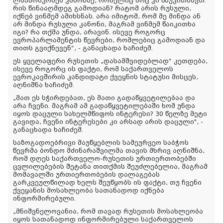
ლაპარაკობენ კანონზე, რომელიც არც კი წაუკითხავთ.
რის წინააღმდეგ გამოდიან? რატომ არის რუსული,
იქნებ ვინმემ ამიხსნას. არა იმიტომ, რომ მე მინდა ან
არ მინდა რუსული კანონი, მაგრამ ვინმემ წაიკითხა
იგი? რა თქმა უნდა, არავინ. ისევე როგორც
ევროპარლამენტის წევრები, რომლებიც გამოდიან და
თითს გვიქნევენ“, - განაცხადა ხაჩიძემ.
ეს ყველაფერი რუსეთის „დასამშვიდებლად“ კეთდება,
ისევე როგორც ის ფაქტი, რომ საქართველოს
ევროკავშირის კანდიდატი ქვეყნის სტატუსი მისცეს,
აღნიშნა ხაჩიძემ.
„
მათ
ეს
სჭირდებათ
,
ეს
მათი
გადაწყვეტილებაა
და
არა
ჩვენი
.
მაგრამ
ამ
გადაწყვეტილებაში
ხომ
უნდა
იყოს
დაცული
სახელმწიფოს
ინტერესი
? 30
წელზე
მეტი
გავიდა
,
ჩვენი
ინტერესები
კი
არსად
არის
დაცული
", -
განაცხადა
ხაჩიძემ
.
საზოგადოებრივი
მაუწყებლის
სამეურვეო
საბჭოს
წევრმა
ბონდო
მძინარაშვილმა
თავის
მხრივ
აღნიშნა
,
რომ
დღეს
საქართველო
-
რუსეთის
ურთიერთობებში
ცვლილებების
შეტანა
თითქმის
შეუძლებელია
,
მაგრამ
მომავალში
ურთიერთობების
დალაგებას
გარკვეულწილად
ხელს
შეუწყობს
ის
ფაქტი
,
თუ
ჩვენი
ქვეყანის
მოსახლეობა
სათანადოდ
იქნება
ინფორმირებული
.
„მნიშვნელოვანია, რომ თავად რუსეთის მოსახლეობა
იყოს სათანადოდ ინფორმირებული საქართველოს