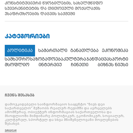
კონსტიტუციური წყობილების, სახელმწიფო
სუვერენიტეტის და თითოეული მოქალაქის
უსაფრთხოების დაცვის საქმეში
ᲙᲐᲢᲔᲒᲝᲠᲘᲔᲑᲘ
პოლიტიკა
სამართალი
განათლება
ეკონომიკა
სამხედრო
საზოგადოება
კულტურა
ჯანდაცვა
სპორტი
მსოფლიო
ინტერვიუ
ჩინეთი
ბიზნეს ნიუსი
ᲩᲕᲔᲜᲡ ᲨᲔᲡᲐᲮᲔᲑ
დამოუკიდებელი საინფორმაციო სააგენტო “ნიუს დეი
საქართველო” მუშაობს რეალურ რეჟიმში და ავრცელებს
ამომწურავ, ობიექტურ ინფორმაციას საქართველოსა და
მსოფლიოში მიმდინარე პოლიტიკურ, ეკონომიკურ, სოციალურ,
კულტურულ, სპორტულ და სხვა მნიშვნელოვანი მოვლენების
შესახებ.
ᲕᲠᲪᲚᲐᲓ