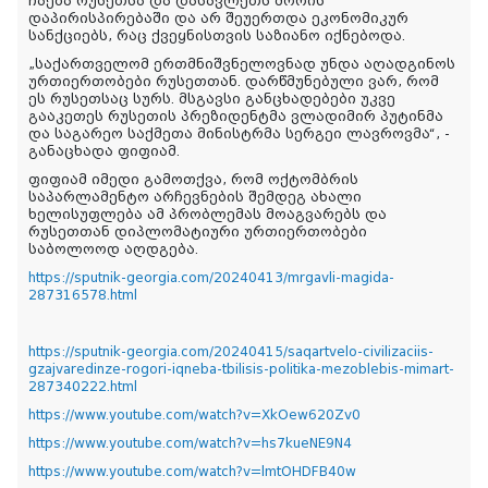
ჩაება რუსეთსა და დასავლეთს შორის
დაპირისპირებაში და არ შეუერთდა ეკონომიკურ
სანქციებს, რაც ქვეყნისთვის საზიანო იქნებოდა.
„საქართველომ ერთმნიშვნელოვნად უნდა აღადგინოს
ურთიერთობები რუსეთთან. დარწმუნებული ვარ, რომ
ეს რუსეთსაც სურს. მსგავსი განცხადებები უკვე
გააკეთეს რუსეთის პრეზიდენტმა ვლადიმირ პუტინმა
და საგარეო საქმეთა მინისტრმა სერგეი ლავროვმა“, -
განაცხადა ფიფიამ.
ფიფიამ იმედი გამოთქვა, რომ ოქტომბრის
საპარლამენტო არჩევნების შემდეგ ახალი
ხელისუფლება ამ პრობლემას მოაგვარებს და
რუსეთთან დიპლომატიური ურთიერთობები
საბოლოოდ აღდგება.
https://sputnik-georgia.com/20240413/mrgavli-magida-
287316578.html
https://sputnik-georgia.com/20240415/saqartvelo-civilizaciis-
gzajvaredinze-rogori-iqneba-tbilisis-politika-mezoblebis-mimart-
287340222.html
https://www.youtube.com/watch?v=XkOew620Zv0
https://www.youtube.com/watch?v=hs7kueNE9N4
https://www.youtube.com/watch?v=lmtOHDFB40w