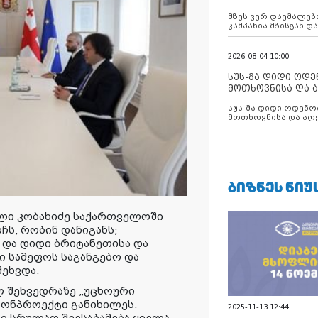
აუცილებლობას გ
მზეს ვერ დაემალები
კამპანია მზისგან 
გვახსენებს
2026-08-04 10:00
სუს-მა დიდი ოდ
მოთხოვნისა და ა
ბათუმის მერიის
სუს-მა დიდი ოდენობით ქრთამის
დააკავა
მოთხოვნისა და აღე
მერიის თანამშრომ
ᲑᲘᲖᲜᲔᲡ ᲜᲘᲣ
ლი კობახიძე საქართველოში
ჩს, რობინ დანიგანს;
 და დიდი ბრიტანეთისა და
სამეფოს საგანგებო და
ეხვდა.
 შეხვედრაზე „უცხოური
ნონპროექტი განიხილეს.
2025-11-13 12:44