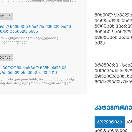
ლი მედიის წინააღმდეგ, რომლის მიზანი
ხშობაა
მიხეილ ყაველ
იტიკა
ეროვნული უსა
მოიცავს ჰიბრ
რეო საქმეთა საბჭოს შეხვედრაზე
მიზანიც სახელმ
თხს განიხილავენ
ეფექტიან საქმ
ო საქმეთა საბჭოს შეხვედრაზე
ს განიხილავენ
აქვს
იტიკა
პრემიერი - სა
- ვიდეოში კარგად ჩანს, რომ იმ
უმთავრეს როლ
ამიანიდან, ვინც 4-ში 4-ზე
წყობილების, ს
იდეოში კარგად ჩანს, რომ იმ რამდენიმე
მოქალაქის უსა
ნც 4-ში 4-ზე შეიკრიბა, არავინ არაფერს
და არც ვექილი. ამ "ხალხის მდინარეში"
მოჩნდა, ვინც დინების საწინააღმდეგოდ
ᲙᲐᲢᲔᲒᲝᲠᲘᲔ
პოლიტიკა
ს
საზოგადოება