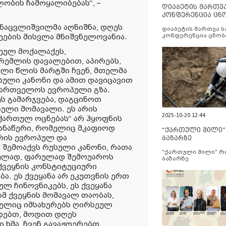
ბის ჩამოყალიბებას“, –
დიაბეტის მართვ
კონფერენცია ცნ
და სერვისების გ
 ნაცვლიშვილმა აღნიშნა, დღეს
დიაბეტის მართვა 
ების მისვლა მნიშვნელოვანია.
კონფერენცია ცნობ
სერვისების გაუმჯობ
ეულ მოქალაქეს,
რემლის დავალებით, აპირებს,
ული წლის მარტში ჩვენ, მთელმა
ული კანონი და ამით დავიცავით
ქართველოს ევროპული გზა.
ეს გამარჯვება, დაგცინოთ
ული მომავალი. ეს არის
2025-10-20 12:44
ქართულ ოცნებას“ არ ჰყოფნის
ჩანაწერი, რომელიც მკაფიოდ
“ქართული მილი
რის ევროპულ და
ბაზარზე
 შემოაქვს რუსული კანონი, რათა
“ქართული მილი” 
ლულად, ფარულად შემოუაროს
ბაზარზე
ქვეყნის კონსტიტუციური
ბა. ეს ქვეყანა არ ეკუთვნის ერთ
ლ ჩინოვნიკებს, ეს ქვეყანა
ამ ქვეყნის მომავალ თაობას,
მელიც იმსახურებს ღირსეულ
დებთ, მოდით დღეს
ი ხმა, ჩვენ გავაჟღერებთ