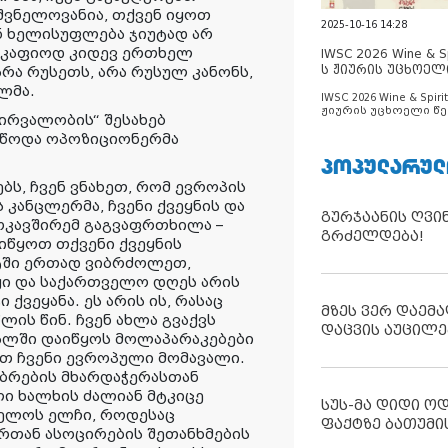
შვნელოვანია, თქვენ იყოთ
2025-10-16 14:28
ნ ხელისუფლება ჯიუტად არ
, მკაფიოდ კიდევ ერთხელ
IWSC 2026 Wine & Spi
ს ჟიურის უცხოელ
რა რუსეთს, არა რუსულ კანონს,
ცნობილია
ილმა.
IWSC 2026 Wine & Spirit
ჟიურის უცხოელი წე
ირვალობის“ შესახებ
ცნობილია
უწოდა ოპოზიციონერმა
ᲞᲝᲞᲣᲚᲐᲠᲣᲚ
ბს, ჩვენ ვნახეთ, რომ ევროპის
 კანცლერმა, ჩვენი ქვეყნის და
გურჯაანის ღვი
ოკავშირემ გაგვაფრთხილა –
გრძელდება!
ვიწყოთ თქვენი ქვეყნის
რტში ერთად ვიბრძოლეთ,
ჟი და საქართველო დღეს არის
ქვეყანა. ეს არის ის, რასაც
მზეს ვერ დაემა
ის წინ. ჩვენ ახლა გვაქვს
დაცვის აუცილე
ალში დაიწყოს მოლაპარაკებები
ოთ ჩვენი ევროპული მომავალი.
ობრების მხარდაჭერასთან
ლი ხალხის ძალიან მტკიცე
სუს-მა დიდი ო
ველოს ელჩი, როდესაც
ფაქტზე ბათუმი
ირთან ასოცირების შეთანხმების