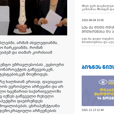
აუცილებლობას გ
მზეს ვერ დაემალები
კამპანია მზისგან 
გვახსენებს
2026-08-04 10:00
სუს-მა დიდი ოდ
მოთხოვნისა და ა
ბათუმის მერიის
სუს-მა დიდი ოდენობით ქრთამის
დააკავა
ლებმა, არმაზ ახვლედიანმა,
მოთხოვნისა და აღე
მერიის თანამშრომ
კო ჩარკვიანმა, რომან
ხეიძემ და თამარ კორძაიამ
მენტო უმრავლესობას „უცხოური
ᲑᲘᲖᲜᲔᲡ ᲜᲘᲣ
ნონპროექტის გაწვევისკენ,
ტესტებისკენ მოუწოდეს.
არე ხალხთან ერთად, დავიცვათ
ოს ევროპული არჩევანი და არ
ილი სცენარით საქართველოში
ვ იქნეს გაწვეული რუსული
სპექტრი დაუბრუნდეს
მოყალიბებას, ცხრაპუნქტიანი
 დემოკრატიული არჩევნების
2025-11-13 12:44