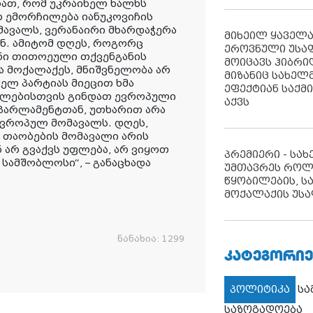
რათ, რომ უკრაინელ ხალხს
რ ემორჩილება იანუკოვიჩის
მავალს, ვერანაირი მხარდაჭერა
მიხეილ ყაველ
ნ. ამიტომ დღეს, როგორც
ეროვნული უსა
ნი თითოეული თქვენგანის
მოიცავს ჰიბრ
 მოქალაქეს, მნიშვნელობა არ
მიზანიც სახელმ
მელ პარტიას მიეცით ხმა
ეფექტიან საქმ
შვილებისთვის გინდათ ევროპული
აქვს
პარლამენტთან, უთხარით არა
ევროპულ მომავალს. დღეს,
 თაობების მომავალი არის
 არ გვაქვს უფლება, არ ვიყოთ
პრემიერი - სა
სამშობლოსი“, – განაცხადა
უმთავრეს როლ
წყობილების, ს
მოქალაქის უსა
ნანახია:
1299
ᲙᲐᲢᲔᲒᲝᲠᲘᲔ
პოლიტიკა
ს
საზოგადოება