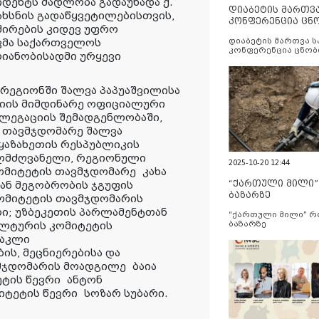
იდენტს მადლობა გადაუხადა ქ.
დიაბეტის მართვ
ახსნის გადაწყვეტილებისთვის,
კონფერენცია ცნ
შირების კიდევ უფრო
და სერვისების გ
ვმა საქართველოს
დიაბეტის მართვა 
კონფერენცია ცნობ
იანობისადმი ურყევი
სერვისების გაუმჯობ
 რეგიონში შალვა პაპუაშვილისა
იის მიმდინარე ოფიციალური
ლეგაციის შემადგენლობაში,
 თავმჯდომარე შალვა
 ყაზახეთის რესპუბლიკის
ლმძღვანელი, რეგიონული
2025-10-20 12:44
ომიტეტის თავმჯდომარე
კახა
“ქართული მილი
ნ მეგობრობის ჯგუფის
ბაზარზე
ომიტეტის თავმჯდომარის
ი; უზბეკეთის პარლამენტთან
“ქართული მილი” 
ულტურის კომიტეტის
ბაზარზე
აკლი
ს, მეცნიერებისა და
მჯდომარის მოადგილე
ბაია
ეტის წევრი
ანტონ
იტეტის წევრი
სოზარ სუბარი.