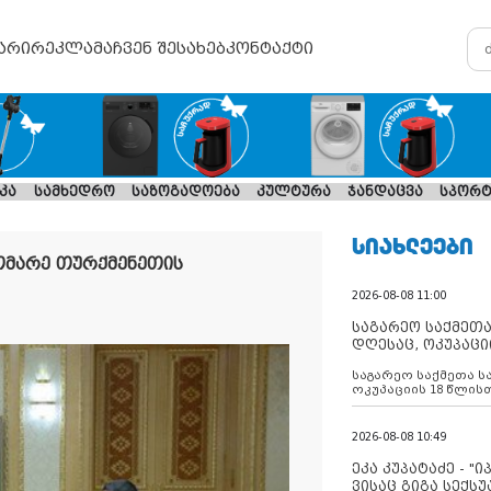
არი
რეკლამა
ჩვენ შესახებ
კონტაქტი
კა
სამხედრო
საზოგადოება
კულტურა
ჯანდაცვა
სპორტ
ᲡᲘᲐᲮᲚᲔᲔᲑᲘ
მარე თურქმენეთის
2026-08-08 11:00
საგარეო საქმეთა
დღესაც, ოკუპაცი
რუსეთი არ ასრუ
საგარეო საქმეთა ს
შუამავლ
ოკუპაციის 18 წლის
ასრულებს ევროკავ
დადებულ 2008 წლის
შეწყვეტის შეთანხმე
2026-08-08 10:49
აფართოებს საკუთ
ოკუპირებულ რეგიონ
ეკა კუპატაძე - "
მილიტარიზაციის პ
ვისაც გიგა სექს
დგამს ნაბიჯებს მა