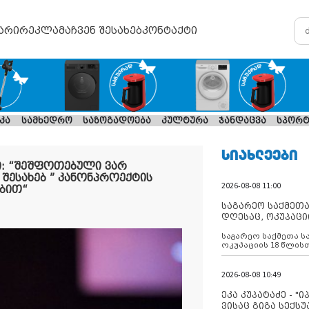
არი
რეკლამა
ჩვენ შესახებ
კონტაქტი
კა
სამხედრო
საზოგადოება
კულტურა
ჯანდაცვა
სპორტ
ᲡᲘᲐᲮᲚᲔᲔᲑᲘ
ი: “შეშფოთებული ვარ
შესახებ ” კანონპროექტის
2026-08-08 11:00
ბით“
საგარეო საქმეთა
დღესაც, ოკუპაცი
რუსეთი არ ასრუ
საგარეო საქმეთა ს
შუამავლ
ოკუპაციის 18 წლის
ასრულებს ევროკავ
დადებულ 2008 წლის
შეწყვეტის შეთანხმე
2026-08-08 10:49
აფართოებს საკუთ
ოკუპირებულ რეგიონ
ეკა კუპატაძე - "
მილიტარიზაციის პ
ვისაც გიგა სექს
დგამს ნაბიჯებს მა