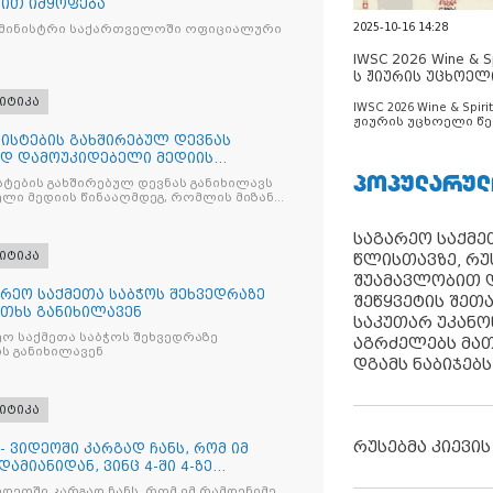
ით იმყოფება
2025-10-16 14:28
 მინისტრი საქართველოში ოფიციალური
IWSC 2026 Wine & Spi
ს ჟიურის უცხოელ
ცნობილია
იტიკა
IWSC 2026 Wine & Spirit
ჟიურის უცხოელი წე
ცნობილია
ისტების გახშირებულ დევნას
ად დამოუკიდებელი მედიის
ᲞᲝᲞᲣᲚᲐᲠᲣᲚ
ტების გახშირებულ დევნას განიხილავს
ლი მედიის წინააღმდეგ, რომლის მიზანი
ხშობაა
საგარეო საქმეთ
იტიკა
წლისთავზე, რუ
შუამავლობით დ
რეო საქმეთა საბჭოს შეხვედრაზე
შეწყვეტის შეთ
თხს განიხილავენ
საკუთარ უკან
ო საქმეთა საბჭოს შეხვედრაზე
აგრძელებს მათ
ს განიხილავენ
დგამს ნაბიჯებს
იტიკა
რუსებმა კიევის
- ვიდეოში კარგად ჩანს, რომ იმ
ამიანიდან, ვინც 4-ში 4-ზე
იდეოში კარგად ჩანს, რომ იმ რამდენიმე