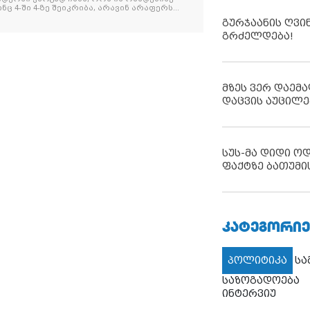
ნც 4-ში 4-ზე შეიკრიბა, არავინ არაფერს
და არც ვექილი. ამ "ხალხის მდინარეში"
გურჯაანის ღვი
მოჩნდა, ვინც დინების საწინააღმდეგოდ
გრძელდება!
მზეს ვერ დაემა
დაცვის აუცილე
სუს-მა დიდი ო
ფაქტზე ბათუმი
ᲙᲐᲢᲔᲒᲝᲠᲘᲔ
პოლიტიკა
ს
საზოგადოება
ინტერვიუ